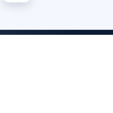
DomTomEmploi
Une plateforme claire, rapide et securisee pour trouver des offres,
explorer un annuaire d'employeurs, consulter des formations et lire
les statistiques emploi des territoires d'outre-mer.
CANDIDATS
Toutes les offres