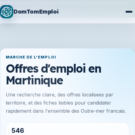
Plateforme emploi ultramarine, offres locales, annuaire employeurs et
synchronisation France Travail / Alternance.
DomTomEmploi
Plan du site
Formations
MARCHE DE L'EMPLOI
Offres d'emploi en
Martinique
Une recherche claire, des offres localisees par
territoire, et des fiches lisibles pour candidater
rapidement dans l'ensemble des Outre-mer francais.
546