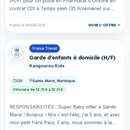
(H/F) pour un poste en Pharmacie d'Officine en
contrat CDI à Temps plein (35 h/semaine) sur
SCHOELCHER (97233 , Martinique - MTQ). ...
VOIR L'OFFRE
Publie le 08/08/2026
Offres en Martinique
France Travail
Garde d'enfants à domicile (H/F)
Kangourou Kids
CDI
Sainte-Marie, Martinique
Horaire de 12.31 € à 12.31 €
RESPONSABILITÉS : Super Baby-sitter à Sainte
Marie ! Bonjour ! Moi c'est Félix, j'ai 5 ans, et avec
mon petit frère Paul, 3 ans, nous sommes à la