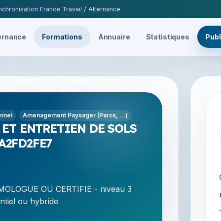
chronisation France Travail / Alternance.
ernance
Formations
Annuaire
Statistiques
Publ
onnel
Amenagement Paysager (Parcs, ...)
 ET ENTRETIEN DE SOLS
 A2FD2FE7
OLOGUE OU CERTIFIE - niveau 3
ntiel ou hybride