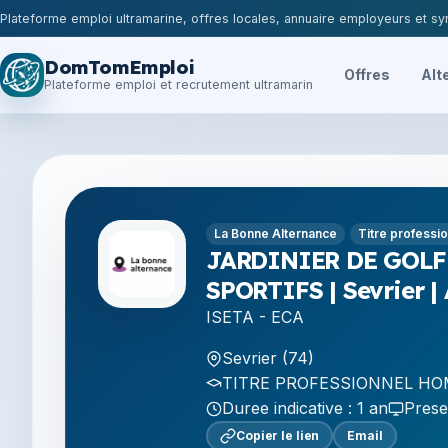
Plateforme emploi ultramarine, offres locales, annuaire employeurs et syn
DomTomEmploi
Offres
Alt
Plateforme emploi et recrutement ultramarin
La Bonne Alternance
Titre professi
JARDINIER DE GOLF
SPORTIFS | Sevrier |
ISETA - ECA
Sevrier (74)
TITRE PROFESSIONNEL HOM
Duree indicative : 1 an
Prese
Copier le lien
Email