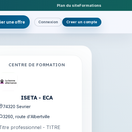
Plan du site
Formations
ier une offre
Connexion
Creer un compte
CENTRE DE FORMATION
ISETA - ECA
74320 Sevrier
3260, route d'Albertville
Titre professionnel - TITRE