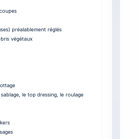
s coupes
uses) préalablement réglés
ébris végétaux
rottage
 sablage, le top dressing, le roulage
nkers
ssages