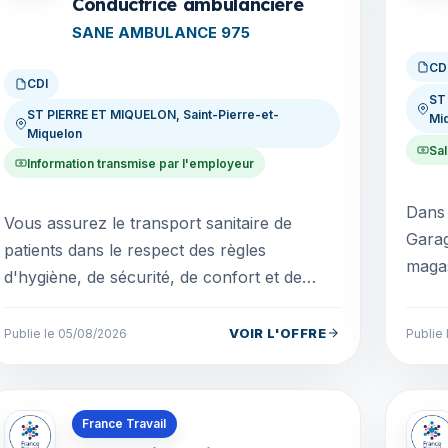
Conductrice ambulancière
SANE AMBULANCE 975
CD
CDI
ST
ST PIERRE ET MIQUELON, Saint-Pierre-et-
Mi
Miquelon
Sal
Information transmise par l'employeur
Dans 
Vous assurez le transport sanitaire de
Garag
patients dans le respect des règles
magas
d'hygiène, de sécurité, de confort et de
son équipe. Profil 
confidentialité. Vous travaillez en étroite
et mot
collaboration ave...
VOIR L'OFFRE
Publie le 05/08/2026
Publie
Offres en Saint-Pierre-et-Miquelon
Offre
France Travail