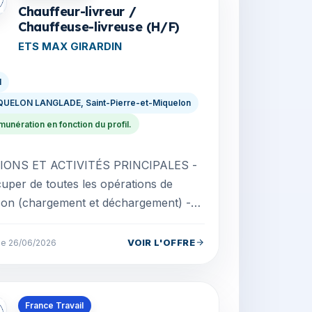
Chauffeur-livreur /
Chauffeuse-livreuse (H/F)
ETS MAX GIRARDIN
I
QUELON LANGLADE, Saint-Pierre-et-Miquelon
unération en fonction du profil.
IONS ET ACTIVITÉS PRINCIPALES -
uper de toutes les opérations de
ison (chargement et déchargement) -
iser le chargement du véhicule pour
ir la sécurité...
VOIR L'OFFRE
 le 26/06/2026
s en Saint-Pierre-et-Miquelon
France Travail