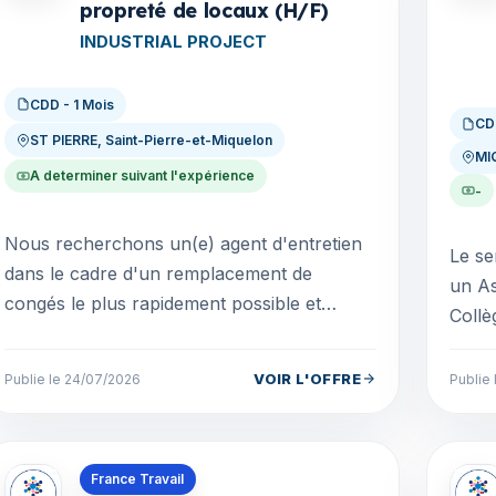
propreté de locaux (H/F)
INDUSTRIAL PROJECT
CDD - 1 Mois
CD
ST PIERRE, Saint-Pierre-et-Miquelon
MI
A determiner suivant l'expérience
-
Nous recherchons un(e) agent d'entretien
Le se
dans le cadre d'un remplacement de
un As
congés le plus rapidement possible et
Collè
jusqu'au 28 août. Contrat : 35h/semaine
2026 
Horaires : du lundi au...
temps
VOIR L'OFFRE
Publie le 24/07/2026
Publie 
Offres en Saint-Pierre-et-Miquelon
Offre
France Travail