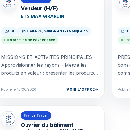
Vendeur (H/F)
ETS MAX GIRARDIN
CDI
ST PIERRE, Saint-Pierre-et-Miquelon
CD
En fonction de l'expérience
En 
MISSIONS ET ACTIVITÉS PRINCIPALES -
PRÉS
Approvisionner les rayons - Mettre les
consi
produits en valeur : présenter les produits
comme
de manière à attirer l'attention du client, ou
pour 
argumenter...
compt
VOIR L'OFFRE
Publie le 18/06/2026
Publie
Offres en Saint-Pierre-et-Miquelon
France Travail
Ouvrier du bâtiment