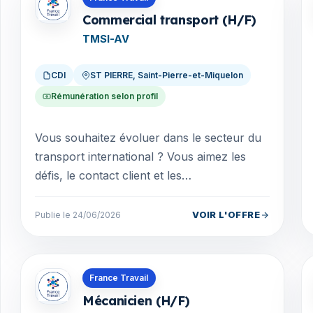
Commercial transport (H/F)
TMSI-AV
CDI
ST PIERRE, Saint-Pierre-et-Miquelon
Rémunération selon profil
Vous souhaitez évoluer dans le secteur du
transport international ? Vous aimez les
défis, le contact client et les
environnements dynamiques ? Rejoignez
une entreprise à taille...
VOIR L'OFFRE
Publie le 24/06/2026
Offres en Saint-Pierre-et-Miquelon
France Travail
Mécanicien (H/F)