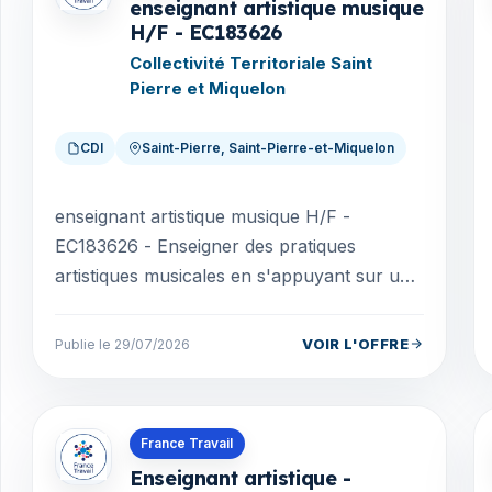
enseignant artistique musique
H/F - EC183626
Collectivité Territoriale Saint
Pierre et Miquelon
CDI
Saint-Pierre, Saint-Pierre-et-Miquelon
enseignant artistique musique H/F -
EC183626 - Enseigner des pratiques
artistiques musicales en s'appuyant sur une
expertise artistique et pédagogique ; -
Développer la curiosit...
VOIR L'OFFRE
Publie le 29/07/2026
Offres en Saint-Pierre-et-Miquelon
France Travail
Enseignant artistique -