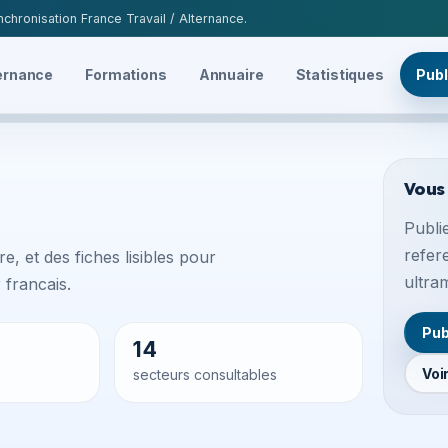
chronisation France Travail / Alternance.
ernance
Formations
Annuaire
Statistiques
Publ
Vous
Publie
refer
e, et des fiches lisibles pour
ultra
francais.
Pub
14
Voi
secteurs consultables