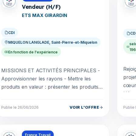
Vendeur (H/F)
ETS MAX GIRARDIN
CDI
CD
MIQUELON LANGLADE, Saint-Pierre-et-Miquelon
sel
196
En fonction de l'expérience
Rejoi
MISSIONS ET ACTIVITÉS PRINCIPALES -
proje
Approvisionner les rayons - Mettre les
cœur
produits en valeur : présenter les produits
L'Ass
de manière à attirer l'attention du client, ou
des e
argumenter...
VOIR L'OFFRE
Publie le 26/06/2026
Publie
Offres en Saint-Pierre-et-Miquelon
Offre
France Travail