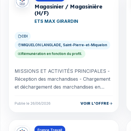
Magasinier / Magasinière
(H/F)
ETS MAX GIRARDIN
CDI
MIQUELON LANGLADE, Saint-Pierre-et-Miquelon
Rémunération en fonction du profil.
MISSIONS ET ACTIVITÉS PRINCIPALES -
Réception des marchandises - Chargement
et déchargement des marchandises en
conteneurs - Groupage des marchandises -
Renseignements sur les...
VOIR L'OFFRE
Publie le 26/06/2026
Offres en Saint-Pierre-et-Miquelon
France Travail