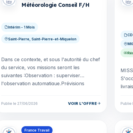
Météorologie Conseil F/H
Intérim - 1 Mois
CD
Saint-Pierre, Saint-Pierre-et-Miquelon
MI
Rém
Dans ce contexte, et sous l'autorité du chef
du service, vos missions seront les
MISS
suivantes :Observation : superviser
S'occ
l'observation automatique,Prévisions
livra
aéronautiques : élabore...
Optim
garant
VOIR L'OFFRE
Publie le 27/06/2026
Publie
Offres en Saint-Pierre-et-Miquelon
Offre
France Travail