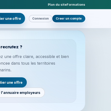
Plan du site
Formations
ier une offre
Connexion
Creer un compte
 recrutez ?
z une offre claire, accessible et bien
encee dans tous les territoires
marins.
lier une offre
r l'annuaire employeurs