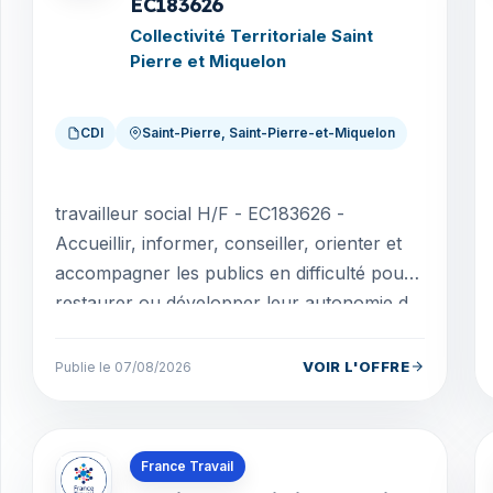
EC183626
Collectivité Territoriale Saint
Pierre et Miquelon
CDI
Saint-Pierre, Saint-Pierre-et-Miquelon
travailleur social H/F - EC183626 -
Accueillir, informer, conseiller, orienter et
accompagner les publics en difficulté pour
restaurer ou développer leur autonomie d
... dre de...
VOIR L'OFFRE
Publie le 07/08/2026
Offres en Saint-Pierre-et-Miquelon
France Travail