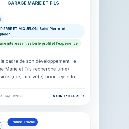
GARAGE MARIE ET FILS
I
 PIERRE ET MIQUELON, Saint-Pierre-et-
quelon
aire intéressant selon le profil et l'expérience
le cadre de son développement, le
e Marie et Fils recherche un(e)
inier(ère) motivé(e) pour rejoindre
recherché : - Dynamique
ivé(e) - P...
VOIR L'OFFRE
 le 04/08/2026
s en Saint-Pierre-et-Miquelon
France Travail