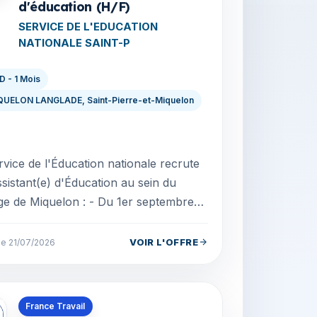
d'éducation (H/F)
SERVICE DE L'EDUCATION
NATIONALE SAINT-P
D - 1 Mois
QUELON LANGLADE, Saint-Pierre-et-Miquelon
rvice de l'Éducation nationale recrute
sistant(e) d'Éducation au sein du
ge de Miquelon : - Du 1er septembre
au 30 septembre 2026 inclus - CDD à
 incomp...
VOIR L'OFFRE
le 21/07/2026
s en Saint-Pierre-et-Miquelon
France Travail