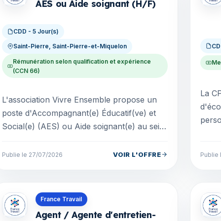
AES ou Aide soignant (H/F)
CDD - 5 Jour(s)
CD
Saint-Pierre, Saint-Pierre-et-Miquelon
Rémunération selon qualification et expérience
Me
(CCN 66)
La CP
L'association Vivre Ensemble propose un
d'éco
poste d'Accompagnant(e) Éducatif(ve) et
perso
Social(e) (AES) ou Aide soignant(e) au sein
morau
du SESSAD, en CDD sur une période
conce
minimale du10 au 15...
VOIR L'OFFRE
Publie le 27/07/2026
Publie
Offres en Saint-Pierre-et-Miquelon
Offre
France Travail
Agent / Agente d'entretien-