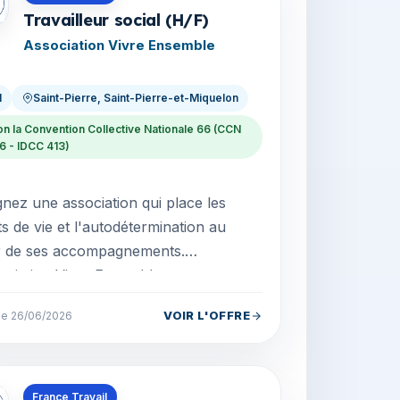
Travailleur social (H/F)
Association Vivre Ensemble
I
Saint-Pierre, Saint-Pierre-et-Miquelon
on la Convention Collective Nationale 66 (CCN
6 - IDCC 413)
gnez une association qui place les
ts de vie et l'autodétermination au
 de ses accompagnements.
ociation Vivre Ensemble accompagne
nfants, adolescents...
VOIR L'OFFRE
 le 26/06/2026
s en Saint-Pierre-et-Miquelon
France Travail