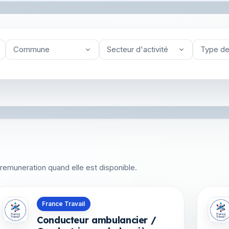
Commune
Secteur d'activité
Type de
 la remuneration quand elle est disponible.
Offres en Saint-Pierre-et-Miquelon
Offre
France Travail
Conducteur ambulancier /