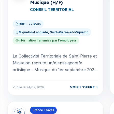
Musique (H/F)
CONSEIL TERRITORIAL
CDD - 22 Mois
Miquelon-Langlade, Saint-Pierre-et-Miquelon
Information transmise par l'employeur
La Collectivité Territoriale de Saint-Pierre et
Miquelon recrute un/e enseignant/e
artistique - Musique du 1er septembre 2026
au 30 juin 2028 inclus (temps complet)
MISSIONS E...
VOIR L'OFFRE
Publie le 24/07/2026
Offres en Saint-Pierre-et-Miquelon
France Travail