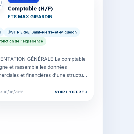
Comptable (H/F)
ETS MAX GIRARDIN
I
ST PIERRE, Saint-Pierre-et-Miquelon
fonction de l'expérience
ENTATION GÉNÉRALE Le comptable
gne et rassemble les données
rciales et financières d'une structure
faire des balances de comptes,
es de résultat et autre...
VOIR L'OFFRE
 le 18/06/2026