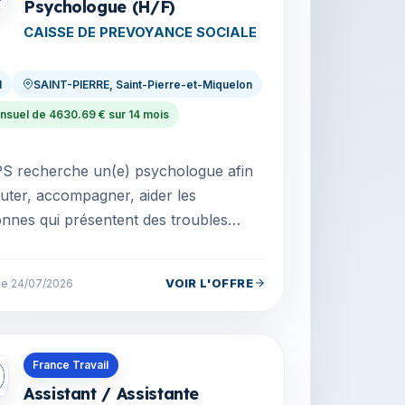
Psychologue (H/F)
CAISSE DE PREVOYANCE SOCIALE
I
SAINT-PIERRE, Saint-Pierre-et-Miquelon
nsuel de 4630.69 € sur 14 mois
S recherche un(e) psychologue afin
uter, accompagner, aider les
nnes qui présentent des troubles
x, ponctuels ou chroniques et
voir, élaborer et mettre...
VOIR L'OFFRE
 le 24/07/2026
s en Saint-Pierre-et-Miquelon
France Travail
Assistant / Assistante