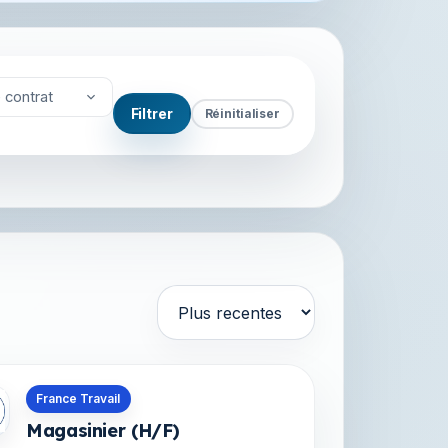
 contrat
Filtrer
Réinitialiser
Trier par
s en Saint-Pierre-et-Miquelon
France Travail
Magasinier (H/F)