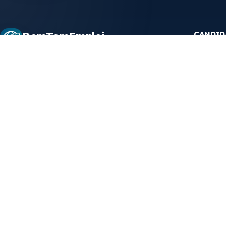
CANDID
DomTomEmploi
Plateforme emploi et recrutement ultramarin
Toutes le
Une plateforme claire, rapide et
Alternanc
securisee pour trouver des offres,
Formation
Creer un
explorer un annuaire d'employeurs,
Mon esp
consulter des formations et lire les
Mes cand
statistiques emploi des territoires
d'outre-mer.
CONFIANCE ET LEGAL
Mentions legales
Confidentialite