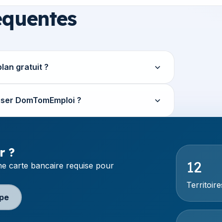
equentes
lan gratuit ?
iliser DomTomEmploi ?
r ?
12
e carte bancaire requise pour
Territoir
ipe