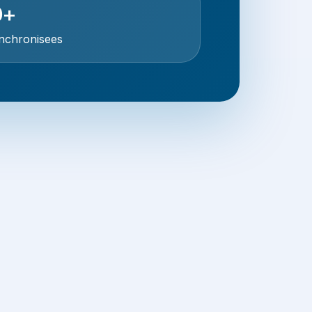
0+
ynchronisees