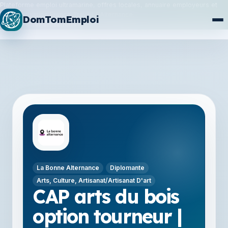
Plateforme emploi ultramarine, offres locales, annuaire employeurs et
synchronisation France Travail / Alternance.
DomTomEmploi
Plan du site
Formations
La Bonne Alternance
Diplomante
Arts, Culture, Artisanat/Artisanat D'art
CAP arts du bois
option tourneur |