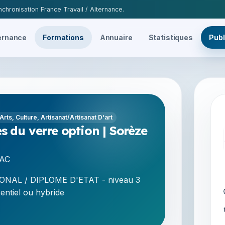
chronisation France Travail / Alternance.
ernance
Formations
Annuaire
Statistiques
Publ
Arts, Culture, Artisanat/Artisanat D'art
s du verre option | Sorèze
AC
NAL / DIPLOME D'ETAT - niveau 3
entiel ou hybride