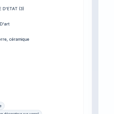
 D'ETAT (3)
D'art
erre, céramique
e