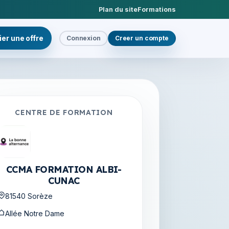
Plan du site
Formations
ier une offre
Connexion
Creer un compte
CENTRE DE FORMATION
CCMA FORMATION ALBI-
CUNAC
81540 Sorèze
Allée Notre Dame