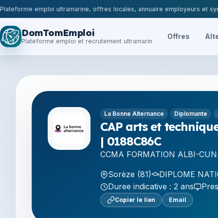
Plateforme emploi ultramarine, offres locales, annuaire employeurs et syn
DomTomEmploi
Offres
Alt
Plateforme emploi et recrutement ultramarin
La Bonne Alternance
Diplomante
CAP arts et technique
| 0188C86C
CCMA FORMATION ALBI-CUN
Sorèze (81)
DIPLOME NATIO
Duree indicative : 2 ans
Pres
Copier le lien
Email