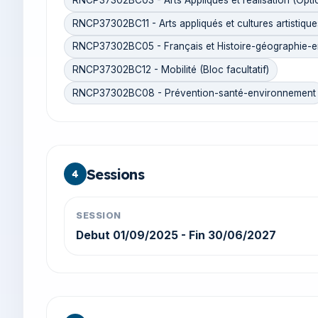
RNCP37302BC03 - Arts Appliqués et réalisation (Opti
RNCP37302BC11 - Arts appliqués et cultures artistiques
RNCP37302BC05 - Français et Histoire-géographie-en
RNCP37302BC12 - Mobilité (Bloc facultatif)
RNCP37302BC08 - Prévention-santé-environnement
Sessions
4
SESSION
Debut 01/09/2025 - Fin 30/06/2027