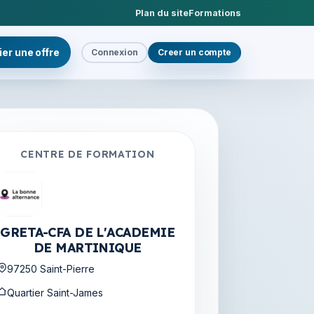
Plan du site
Formations
ier une offre
Connexion
Creer un compte
CENTRE DE FORMATION
arketing, Vente/Grande Distribution Et Petits Com
GRETA-CFA DE L'ACADEMIE
DE MARTINIQUE
97250 Saint-Pierre
Quartier Saint-James