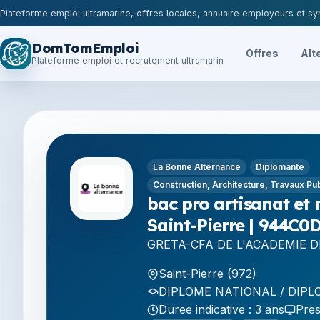
Plateforme emploi ultramarine, offres locales, annuaire employeurs et syn
DomTomEmploi
Offres
Alt
Plateforme emploi et recrutement ultramarin
La Bonne Alternance
Diplomante
Construction, Architecture, Travaux Pu
bac pro artisanat et 
Saint-Pierre | 944C0
GRETA-CFA DE L'ACADEMIE 
Saint-Pierre (972)
DIPLOME NATIONAL / DIPLO
Duree indicative : 3 ans
Pres