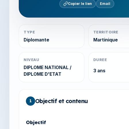
Copier le lien
Email
TYPE
TERRITOIRE
Diplomante
Martinique
NIVEAU
DUREE
DIPLOME NATIONAL /
3 ans
DIPLOME D'ETAT
Objectif et contenu
1
Objectif