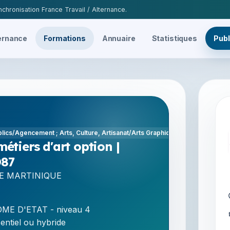
chronisation France Travail / Alternance.
ernance
Formations
Annuaire
Statistiques
Publ
blics/Agencement ; Arts, Culture, Artisanat/Arts Graphiques ; Commerce, M
métiers d'art option |
D87
DE MARTINIQUE
ME D'ETAT - niveau 4
entiel ou hybride