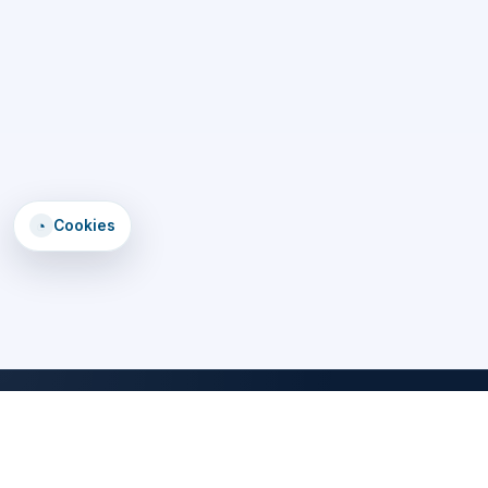
◔
Cookies
DomTomEmploi