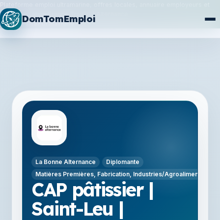
Plateforme emploi ultramarine, offres locales, annuaire employeurs et
synchronisation France Travail / Alternance.
DomTomEmploi
Plan du site
Formations
La Bonne Alternance
Diplomante
Matières Premières, Fabrication, Industries/Agroalimentaire 
CAP pâtissier |
Saint-Leu |