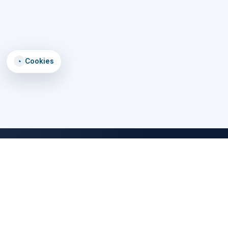
◔
Cookies
DomTomEmploi
Une plateforme claire, rapide et securisee pour trouver des offres,
explorer un annuaire d'employeurs, consulter des formations et lire
les statistiques emploi des territoires d'outre-mer.