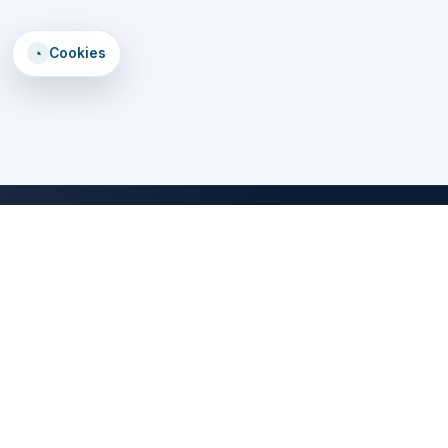
◔
Cookies
DomTomEmploi
Une plateforme claire, rapide et securisee pour trouver des offres,
explorer un annuaire d'employeurs, consulter des formations et lire
les statistiques emploi des territoires d'outre-mer.