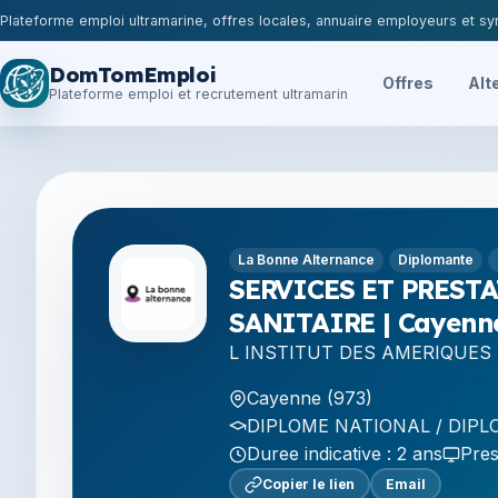
Plateforme emploi ultramarine, offres locales, annuaire employeurs et syn
DomTomEmploi
Offres
Alt
Plateforme emploi et recrutement ultramarin
La Bonne Alternance
Diplomante
SERVICES ET PREST
SANITAIRE | Cayenne
L INSTITUT DES AMERIQUES
Cayenne (973)
DIPLOME NATIONAL / DIPLO
Duree indicative : 2 ans
Pres
Copier le lien
Email