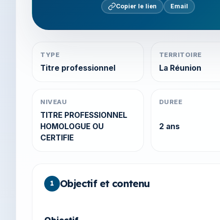
Copier le lien
Email
TYPE
TERRITOIRE
Titre professionnel
La Réunion
NIVEAU
DUREE
TITRE PROFESSIONNEL
HOMOLOGUE OU
2 ans
CERTIFIE
Objectif et contenu
1
Objectif