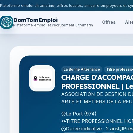
Plateforme emploi ultramarine, offres locales, annuaire employeurs et syn
DomTomEmploi
Offres
Alt
Plateforme emploi et recrutement ultramarin
La Bonne Alternance
Titre professi
CHARGE D'ACCOMPA
PROFESSIONNEL | Le 
ASSOCIATION DE GESTION D
ARTS ET METIERS DE LA RE
Le Port (974)
TITRE PROFESSIONNEL HOM
Duree indicative : 2 ans
Pres