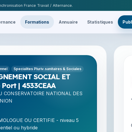
chronisation France Travail / Alternance.
ernance
Formations
Annuaire
Statistiques
Publ
onnel
Specialites Pluriv.sanitaires & Sociales
GNEMENT SOCIAL ET
Port | 4533CEAA
U CONSERVATOIRE NATIONAL DES
UNION
OLOGUE OU CERTIFIE - niveau 5
entiel ou hybride