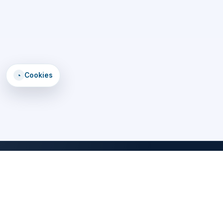
◔
Cookies
DomTomEmploi
Une plateforme claire, rapide et securisee pour trouver des offres,
explorer un annuaire d'employeurs, consulter des formations et lire