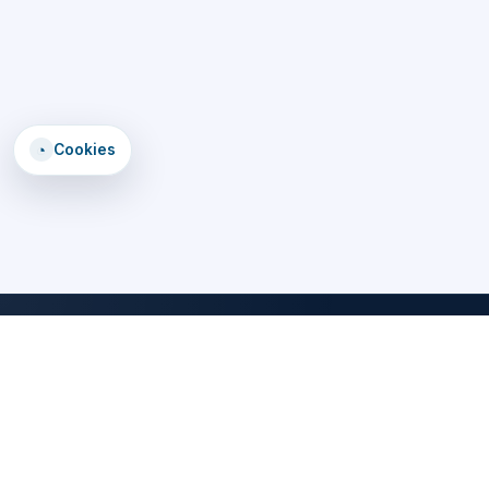
◔
Cookies
DomTomEmploi
Une plateforme claire, rapide et securisee pour trouver des offres,
explorer un annuaire d'employeurs, consulter des formations et lire