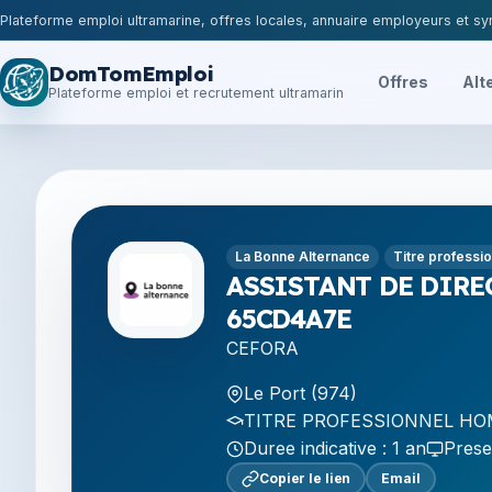
Plateforme emploi ultramarine, offres locales, annuaire employeurs et syn
DomTomEmploi
Offres
Alt
Plateforme emploi et recrutement ultramarin
La Bonne Alternance
Titre professi
ASSISTANT DE DIRECT
65CD4A7E
CEFORA
Le Port (974)
TITRE PROFESSIONNEL HOM
Duree indicative : 1 an
Prese
Copier le lien
Email