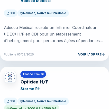
Adecco Medical
CDI
Nouméa, Nouvelle-Caledonie
Adecco Médical recrute un Infirmier Coordinateur
(IDEC) H/F en CDI pour un établissement
d'hébergement pour personnes âgées dépendantes
situé en Nouvelle-Calédonie.Rattaché(e) à...
VOIR L'OFFRE
Publie le 05/08/2026
Offres en Nouvelle-Caledonie
France Travail
Opticien H/F
Storme RH
CDI
Nouméa, Nouvelle-Caledonie
Mensuel de 3000.0 € à 3100.0 €