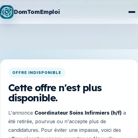
Plateforme emploi ultramarine, offres locales, annuaire employeurs et
synchronisation France Travail / Alternance.
DomTomEmploi
Plan du site
Formations
OFFRE INDISPONIBLE
Cette offre n'est plus
disponible.
L'annonce
Coordinateur Soins Infirmiers (h/f)
a
été retirée, pourvue ou n'accepte plus de
candidatures. Pour éviter une impasse, voici des