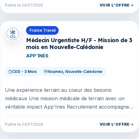
Unit...
VOIR L'OFFRE
Publie le 24/07/2026
Offres en Nouvelle-Caledonie
France Travail
Médecin Urgentiste H/F - Mission de 3
mois en Nouvelle-Calédonie
APP'INES
CDD - 3 Mois
Nouméa, Nouvelle-Caledonie
Une expérience terrain au coeur des besoins
médicaux Une mission médicale de terrain avec un
véritable impact App'Ines Recrutement accompagne
une organisation médicale engagée...
VOIR L'OFFRE
Publie le 23/07/2026