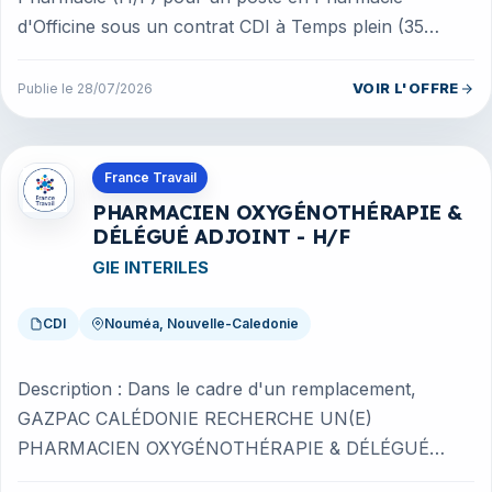
d'Officine sous un contrat CDI à Temps plein (35
h/semaine) sur DUMBéA (98830 , Territo...
VOIR L'OFFRE
Publie le 28/07/2026
Offres en Nouvelle-Caledonie
France Travail
PHARMACIEN OXYGÉNOTHÉRAPIE &
DÉLÉGUÉ ADJOINT - H/F
GIE INTERILES
CDI
Nouméa, Nouvelle-Caledonie
Description : Dans le cadre d'un remplacement,
GAZPAC CALÉDONIE RECHERCHE UN(E)
PHARMACIEN OXYGÉNOTHÉRAPIE & DÉLÉGUÉ
ADJOINT (H/F). Véritable responsable de la Business