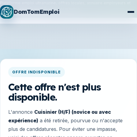
Plateforme emploi ultramarine, offres locales, annuaire employeurs et
synchronisation France Travail / Alternance.
DomTomEmploi
Plan du site
Formations
OFFRE INDISPONIBLE
Cette offre n'est plus
disponible.
L'annonce
Cuisinier (H/F) (novice ou avec
expérience)
a été retirée, pourvue ou n'accepte
plus de candidatures. Pour éviter une impasse,