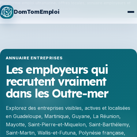
Plateforme emploi ultramarine, offres locales, annuaire employeurs et
synchronisation France Travail / Alternance.
DomTomEmploi
Plan du site
Formations
ANNUAIRE ENTREPRISES
Les employeurs qui
recrutent vraiment
dans les Outre-mer
Explorez des entreprises visibles, actives et localisées
en Guadeloupe, Martinique, Guyane, La Réunion,
Mayotte, Saint-Pierre-et-Miquelon, Saint-Barthélemy,
Saint-Martin, Wallis-et-Futuna, Polynésie française,