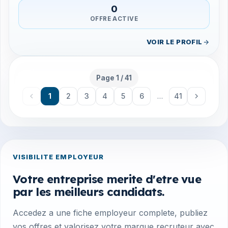
0
OFFRE ACTIVE
VOIR LE PROFIL
Page 1 / 41
Page 1 sur 41
1
2
3
4
5
6
…
41
VISIBILITE EMPLOYEUR
Votre entreprise merite d'etre vue
par les meilleurs candidats.
Accedez a une fiche employeur complete, publiez
vos offres et valorisez votre marque recruteur avec