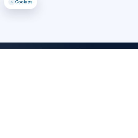
◔
Cookies
DomTomEmploi
Une plateforme claire, rapide et securisee pour trouver des offres,
explorer un annuaire d'employeurs, consulter des formations et lire
les statistiques emploi des territoires d'outre-mer.
CANDIDATS