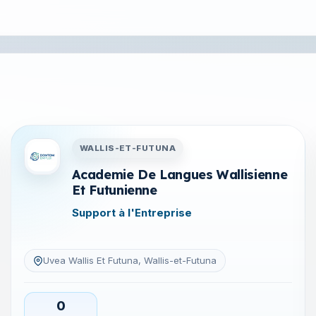
tuna
Entreprises en Wallis-et-Futu
WALLIS-ET-FUTUNA
Academie De Langues Wallisienne
Et Futunienne
Support à l'Entreprise
Uvea Wallis Et Futuna, Wallis-et-Futuna
0