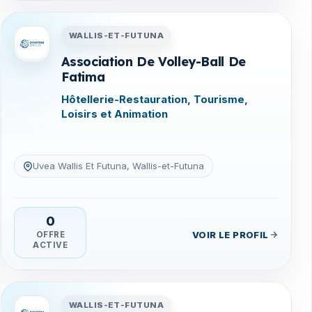
na
Entreprises en Wallis-et-Futuna
WALLIS-ET-FUTUNA
Association De Volley-Ball De
Fatima
Hôtellerie-Restauration, Tourisme,
Loisirs et Animation
Uvea Wallis Et Futuna, Wallis-et-Futuna
0
VOIR LE PROFIL
OFFRE
ACTIVE
na
Entreprises en Wallis-et-Futuna
WALLIS-ET-FUTUNA