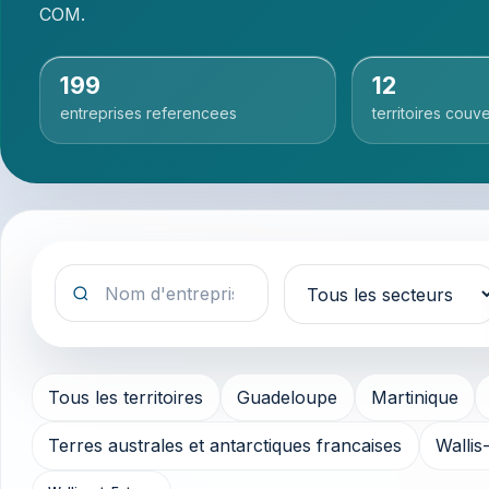
COM.
199
12
entreprises referencees
territoires couve
Rechercher
Secteur
Tous les territoires
Guadeloupe
Martinique
Terres australes et antarctiques francaises
Wallis