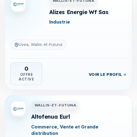
WALLIS-ET-FUTUNA
Alizes Energie Wf Sas
Industrie
Uvea, Wallis-et-Futuna
0
VOIR LE PROFIL
OFFRE
ACTIVE
tuna
Entreprises en Wallis-et-Futu
WALLIS-ET-FUTUNA
Altofenua Eurl
Commerce, Vente et Grande
distribution