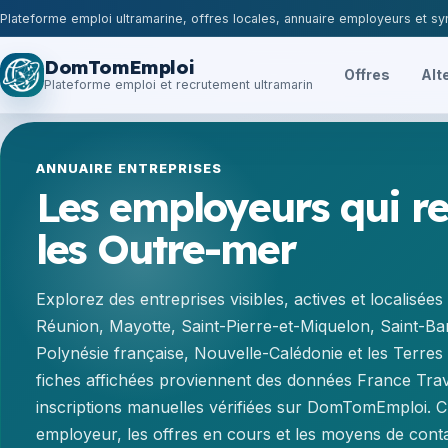
Plateforme emploi ultramarine, offres locales, annuaire employeurs et syn
DomTomEmploi
Offres
Alt
Plateforme emploi et recrutement ultramarin
ANNUAIRE ENTREPRISES
Les employeurs qui r
les Outre-mer
Explorez des entreprises visibles, actives et localisé
Réunion, Mayotte, Saint-Pierre-et-Miquelon, Saint-Bar
Polynésie française, Nouvelle-Calédonie et les Terres 
fiches affichées proviennent des données France Trava
inscriptions manuelles vérifiées sur DomTomEmploi. Ch
employeur, les offres en cours et les moyens de cont