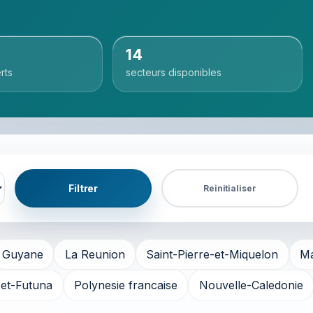
14
rts
secteurs disponibles
Filtrer
Reinitialiser
Guyane
La Reunion
Saint-Pierre-et-Miquelon
Ma
-et-Futuna
Polynesie francaise
Nouvelle-Caledonie