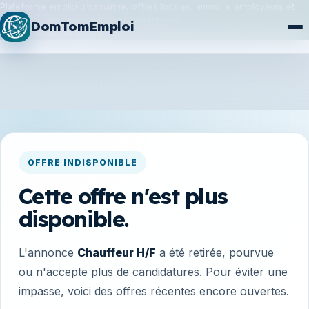
Plateforme emploi ultramarine, offres locales, annuaire employeurs et
synchronisation France Travail / Alternance.
DomTomEmploi
Plan du site
Formations
OFFRE INDISPONIBLE
Cette offre n'est plus
disponible.
L'annonce
Chauffeur H/F
a été retirée, pourvue
ou n'accepte plus de candidatures. Pour éviter une
impasse, voici des offres récentes encore ouvertes.