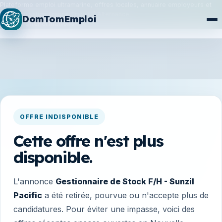
Plateforme emploi ultramarine, offres locales, annuaire employeurs et
synchronisation France Travail / Alternance.
DomTomEmploi
Plan du site
Formations
OFFRE INDISPONIBLE
Cette offre n'est plus
disponible.
L'annonce
Gestionnaire de Stock F/H - Sunzil
Pacific
a été retirée, pourvue ou n'accepte plus de
candidatures. Pour éviter une impasse, voici des