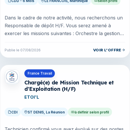
CDD - 6 Mois
LE FRANCOIS, Martinique
selon profil
Dans le cadre de notre activité, nous recherchons un
Responsable de dépôt H/F. Vous serez amené à
exercer les missions suivantes : Orchestre la gestion
et l'optimisation des fl...
VOIR L'OFFRE
Publie le 07/08/2026
Offres en La Réunion
France Travail
Chargé(e) de Mission Technique et
d'Exploitation (H/F)
ETOI'L
CDI
ST DENIS, La Réunion
à définir selon profil
Technicien confirmé vous avez évolué sur des postes