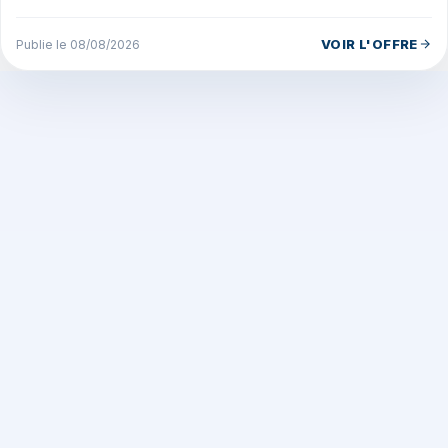
FORMATION accompagne les candidats et les
entreprises...
VOIR L'OFFRE
Publie le 08/08/2026