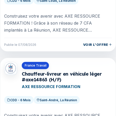
CDD - 6 Mois
Saint-Louis, La Réunion
Construisez votre avenir avec AXE RESSOURCE
FORMATION ! Grâce à son réseau de 7 CFA
implantés à La Réunion, AXE RESSOURCE
FORMATION accompagne les candidats et les
entreprises...
VOIR L'OFFRE
Publie le 07/08/2026
Offres en La Réunion
France Travail
Chauffeur-livreur en véhicule léger
#axe14863 (H/F)
AXE RESSOURCE FORMATION
CDD - 6 Mois
Saint-André, La Réunion
Construisez votre avenir avec AXE RESSOURCE