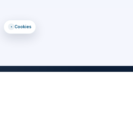
◔
Cookies
DomTomEmploi
Une plateforme claire, rapide et securisee pour trouver des offres,
explorer un annuaire d'employeurs, consulter des formations et lire
les statistiques emploi des territoires d'outre-mer.