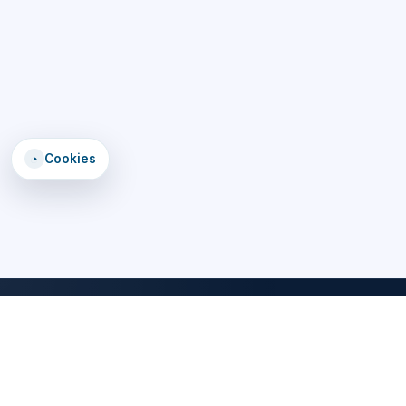
◔
Cookies
DomTomEmploi
Une plateforme claire, rapide et securisee pour trouver des offres,