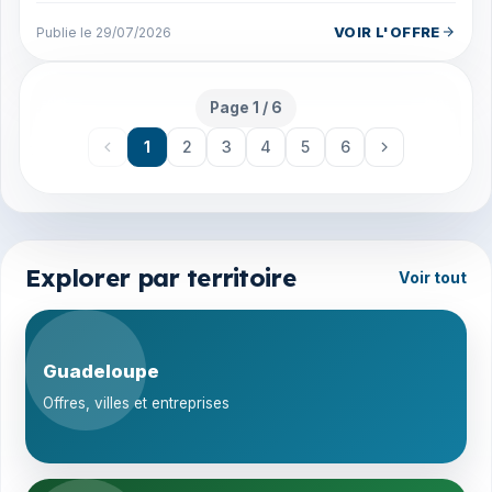
VOIR L'OFFRE
Publie le 29/07/2026
Page 1 / 6
Page 1 sur 6
1
2
3
4
5
6
Explorer par territoire
Voir tout
Guadeloupe
Offres, villes et entreprises