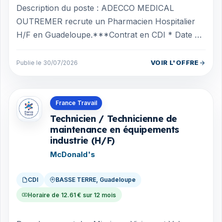
Description du poste : ADECCO MEDICAL
OUTREMER recrute un Pharmacien Hospitalier
H/F en Guadeloupe.***Contrat en CDI * Date de
prise de poste: septembre 2026 * Temps plein *
Se...
VOIR L'OFFRE
Publie le 30/07/2026
Offres en Guadeloupe
France Travail
Technicien / Technicienne de
maintenance en équipements
industrie (H/F)
McDonald's
CDI
BASSE TERRE, Guadeloupe
Horaire de 12.61 € sur 12 mois