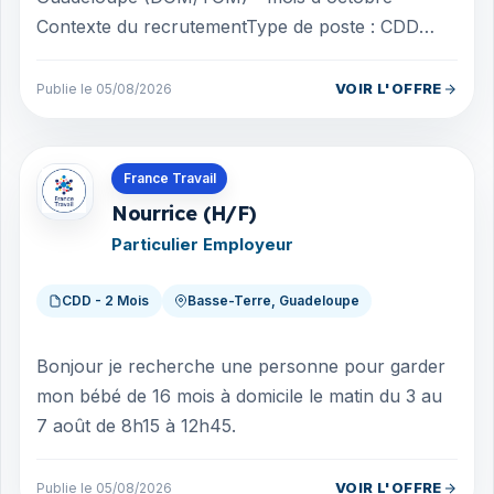
Contexte du recrutementType de poste : CDD
Profil recherché : Médecin Urgentiste H/FPériode
: octob...
VOIR L'OFFRE
Publie le 05/08/2026
Offres en Guadeloupe
France Travail
Nourrice (H/F)
Particulier Employeur
CDD - 2 Mois
Basse-Terre, Guadeloupe
Bonjour je recherche une personne pour garder
mon bébé de 16 mois à domicile le matin du 3 au
7 août de 8h15 à 12h45.
VOIR L'OFFRE
Publie le 05/08/2026