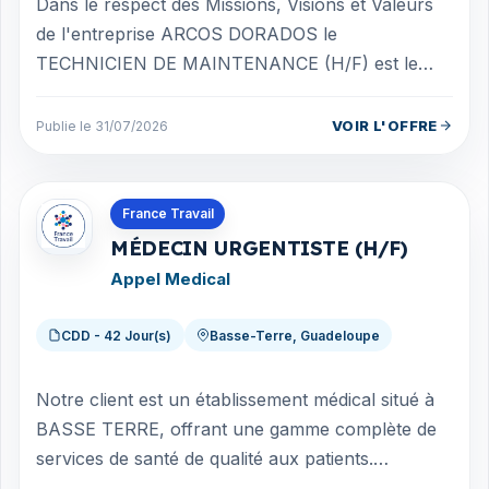
Dans le respect des Missions, Visions et Valeurs
de l'entreprise ARCOS DORADOS le
TECHNICIEN DE MAINTENANCE (H/F) est le
garant du bon fonctionnement de l'équipement
des restaur...
VOIR L'OFFRE
Publie le 31/07/2026
Offres en Guadeloupe
France Travail
MÉDECIN URGENTISTE (H/F)
Appel Medical
CDD - 42 Jour(s)
Basse-Terre, Guadeloupe
Notre client est un établissement médical situé à
BASSE TERRE, offrant une gamme complète de
services de santé de qualité aux patients.
Pourquoi rejoindre cet établissement ? R...