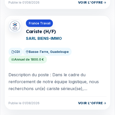
VOIR L'OFFRE
Publie le 01/08/2026
Offres en Guadeloupe
France Travail
Cariste (H/F)
SARL BIENS-IMMO
CDI
Basse-Terre, Guadeloupe
Annuel de 1800.0 €
Description du poste : Dans le cadre du
renforcement de notre équipe logistique, nous
recherchons un(e) cariste sérieux(se),
organisé(e) et expérimenté(e) afin d'assurer la
m...
VOIR L'OFFRE
Publie le 01/08/2026