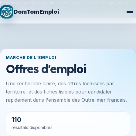
Plateforme emploi ultramarine, offres locales, annuaire employeurs et
synchronisation France Travail / Alternance.
DomTomEmploi
Plan du site
Formations
MARCHE DE L'EMPLOI
Offres d'emploi
Une recherche claire, des offres localisees par
territoire, et des fiches lisibles pour candidater
rapidement dans l'ensemble des Outre-mer francais.
110
resultats disponibles