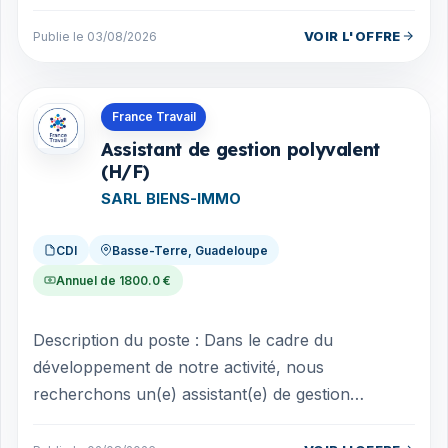
l'ensemble des produits de l'entreprise. Pe...
VOIR L'OFFRE
Publie le 03/08/2026
Offres en Guadeloupe
France Travail
Assistant de gestion polyvalent
(H/F)
SARL BIENS-IMMO
CDI
Basse-Terre, Guadeloupe
Annuel de 1800.0 €
Description du poste : Dans le cadre du
développement de notre activité, nous
recherchons un(e) assistant(e) de gestion
organisé(e), rigoureux(se) et polyvalent(e) afin
d'acc...