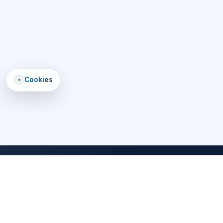
◔
Cookies
DomTomEmploi
Une plateforme claire, rapide et securisee pour trouver des offres,