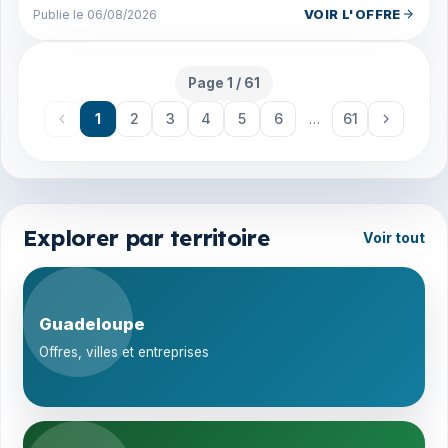
VOIR L'OFFRE
Publie le 06/08/2026
Page 1 / 61
Page 1 sur 61
1
2
3
4
5
6
…
61
Explorer par territoire
Voir tout
Guadeloupe
Offres, villes et entreprises