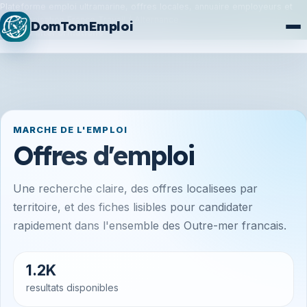
Plateforme emploi ultramarine, offres locales, annuaire employeurs et
synchronisation France Travail / Alternance.
DomTomEmploi
Plan du site
Formations
MARCHE DE L'EMPLOI
Offres d'emploi
Une recherche claire, des offres localisees par
territoire, et des fiches lisibles pour candidater
rapidement dans l'ensemble des Outre-mer francais.
1.2K
resultats disponibles