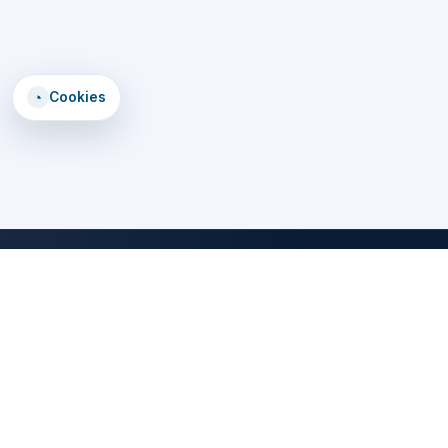
◔
Cookies
DomTomEmploi
Une plateforme claire, rapide et securisee pour trouver des offres,
explorer un annuaire d'employeurs, consulter des formations et lire
les statistiques emploi des territoires d'outre-mer.