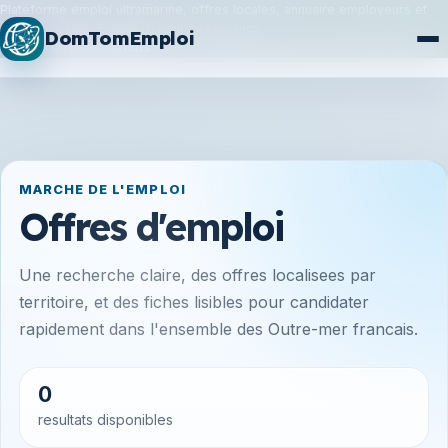
Plateforme emploi ultramarine, offres locales, annuaire employeurs et
synchronisation France Travail / Alternance.
DomTomEmploi
Plan du site
Formations
MARCHE DE L'EMPLOI
Offres d'emploi
Une recherche claire, des offres localisees par
territoire, et des fiches lisibles pour candidater
rapidement dans l'ensemble des Outre-mer francais.
0
resultats disponibles