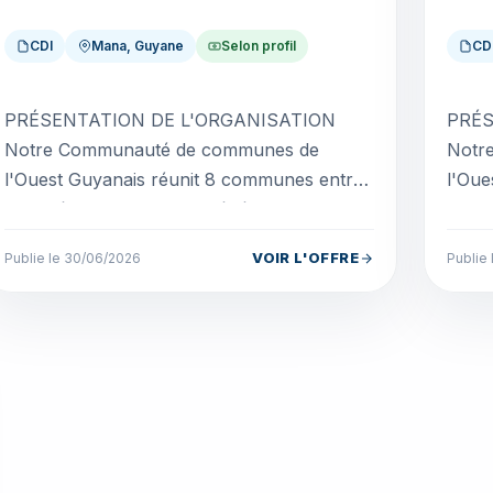
CDI
Mana, Guyane
Selon profil
CD
PRÉSENTATION DE L'ORGANISATION
PRÉS
Notre Communauté de communes de
Notr
l'Ouest Guyanais réunit 8 communes entre
l'Oue
canopée et littoral pour bénéficier d'une
canop
solidarité partagée. Notre obj...
solid
VOIR L'OFFRE
Publie le 30/06/2026
Publie