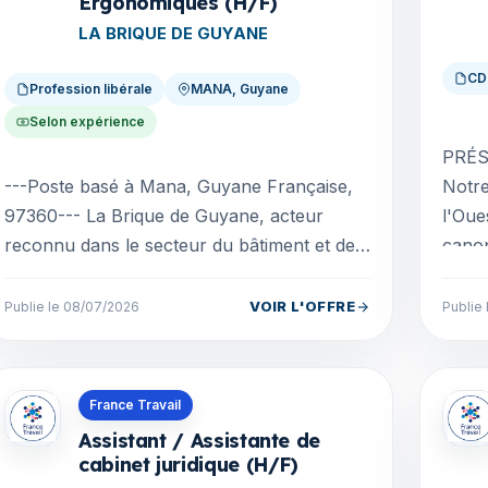
Ergonomiques (H/F)
LA BRIQUE DE GUYANE
CD
Profession libérale
MANA, Guyane
Selon expérience
PRÉS
---Poste basé à Mana, Guyane Française,
Notr
97360--- La Brique de Guyane, acteur
l'Oue
reconnu dans le secteur du bâtiment et de
canop
l'industrie en Guyane, développe
solid
SYMBIOBÂT FORMATION, son...
VOIR L'OFFRE
Publie le 08/07/2026
Publie
Offres en Guyane
Offre
France Travail
Assistant / Assistante de
cabinet juridique (H/F)