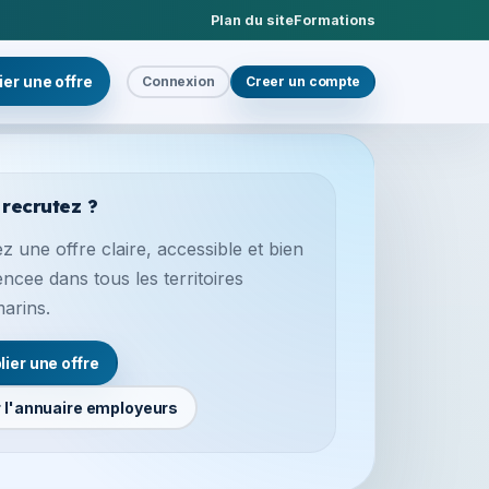
Plan du site
Formations
ier une offre
Connexion
Creer un compte
 recrutez ?
z une offre claire, accessible et bien
encee dans tous les territoires
marins.
lier une offre
r l'annuaire employeurs