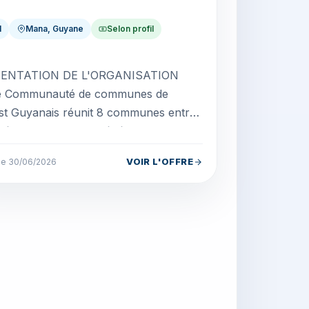
I
Mana, Guyane
Selon profil
ENTATION DE L'ORGANISATION
e Communauté de communes de
st Guyanais réunit 8 communes entre
ée et littoral pour bénéficier d'une
arité partagée. Notre obj...
VOIR L'OFFRE
 le 30/06/2026