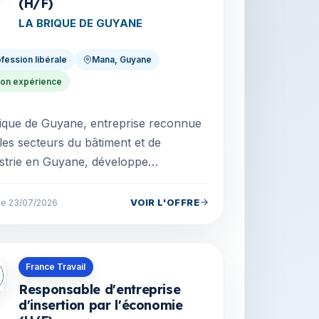
(H/F)
LA BRIQUE DE GUYANE
fession libérale
Mana, Guyane
lon expérience
ique de Guyane, entreprise reconnue
les secteurs du bâtiment et de
ustrie en Guyane, développe
IOBÂT FORMATION, son activité de
tion professionnelle dédi...
VOIR L'OFFRE
 le 23/07/2026
s en Guyane
France Travail
Responsable d'entreprise
d'insertion par l'économie