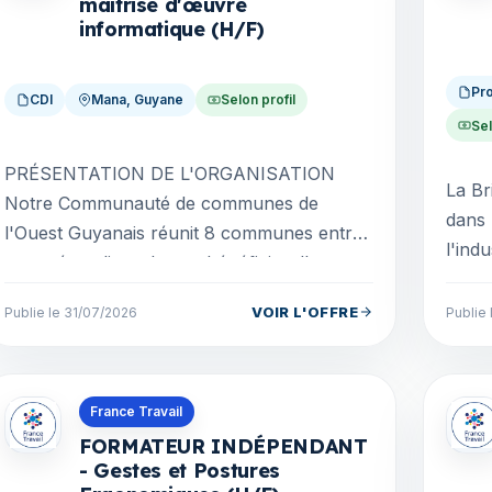
maîtrise d'œuvre
informatique (H/F)
Pro
CDI
Mana, Guyane
Selon profil
Se
PRÉSENTATION DE L'ORGANISATION
La Br
Notre Communauté de communes de
dans 
l'Ouest Guyanais réunit 8 communes entre
l'ind
canopée et littoral pour bénéficier d'une
SYMB
solidarité partagée. Notre obj...
forma
VOIR L'OFFRE
Publie le 31/07/2026
Publie
Offres en Guyane
Offre
France Travail
FORMATEUR INDÉPENDANT
- Gestes et Postures