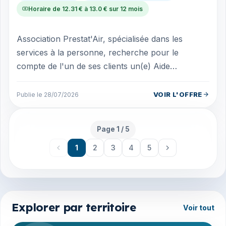
Horaire de 12.31 € à 13.0 € sur 12 mois
Association Prestat'Air, spécialisée dans les
services à la personne, recherche pour le
compte de l'un de ses clients un(e) Aide
ménager(e) Votre mission ? Assurer l'entretie...
VOIR L'OFFRE
Publie le 28/07/2026
Page 1 / 5
Page 1 sur 5
1
2
3
4
5
Explorer par territoire
Voir tout