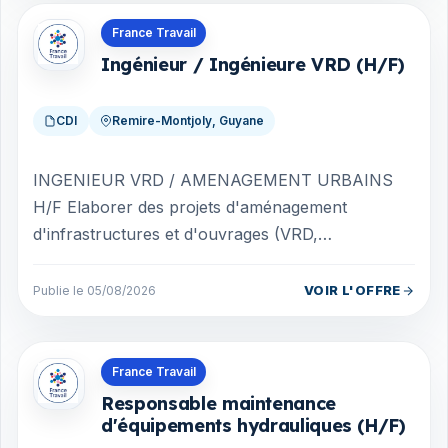
Offres en Guyane
France Travail
Ingénieur / Ingénieure VRD (H/F)
CDI
Remire-Montjoly, Guyane
INGENIEUR VRD / AMENAGEMENT URBAINS
H/F Elaborer des projets d'aménagement
d'infrastructures et d'ouvrages (VRD,
aménagements urbains, hydraulique urbaine)
pour des opérations d...
VOIR L'OFFRE
Publie le 05/08/2026
Offres en Guyane
France Travail
Responsable maintenance
d'équipements hydrauliques (H/F)