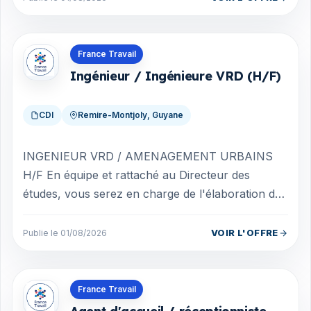
Offres en Guyane
France Travail
Ingénieur / Ingénieure VRD (H/F)
CDI
Remire-Montjoly, Guyane
INGENIEUR VRD / AMENAGEMENT URBAINS
H/F En équipe et rattaché au Directeur des
études, vous serez en charge de l'élaboration de
projets d'aménagement d'infrastructures et
d'ouvr...
VOIR L'OFFRE
Publie le 01/08/2026
Offres en Guyane
France Travail