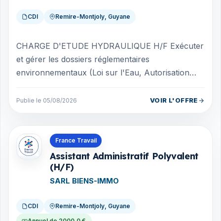
CDI
Remire-Montjoly, Guyane
CHARGE D'ETUDE HYDRAULIQUE H/F Exécuter
et gérer les dossiers réglementaires
environnementaux (Loi sur l'Eau, Autorisation
environnementale Unique, ICPE, étude d'impact).
Réalis...
VOIR L'OFFRE
Publie le 05/08/2026
Offres en Guyane
France Travail
Assistant Administratif Polyvalent
(H/F)
SARL BIENS-IMMO
CDI
Remire-Montjoly, Guyane
Annuel de 2000.0 €