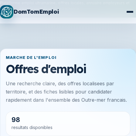
Plateforme emploi ultramarine, offres locales, annuaire employeurs et
synchronisation France Travail / Alternance.
DomTomEmploi
Plan du site
Formations
MARCHE DE L'EMPLOI
Offres d'emploi
Une recherche claire, des offres localisees par
territoire, et des fiches lisibles pour candidater
rapidement dans l'ensemble des Outre-mer francais.
98
resultats disponibles