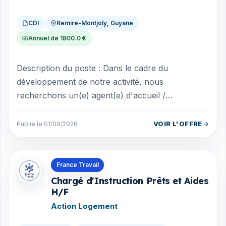
CDI
Remire-Montjoly, Guyane
Annuel de 1800.0 €
Description du poste : Dans le cadre du
développement de notre activité, nous
recherchons un(e) agent(e) d'accueil /
vendeur(se) dynamique, souriant(e) et
polyvalent(e) afin...
VOIR L'OFFRE
Publie le 01/08/2026
Offres en Guyane
France Travail
Chargé d'Instruction Prêts et Aides
H/F
Action Logement