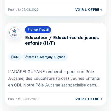
management et du commerce. Ces formations
(ou titres...
VOIR L'OFFRE
Publie le 05/08/2026
Offres en Guyane
France Travail
Educateur / Educatrice de jeunes
enfants (H/F)
CDI
Remire-Montjoly, Guyane
L'ADAPEI GUYANE recherche pour son Pôle
Autisme, des Educateurs (trices) Jeunes Enfants
en CDI. Notre Pôle Autisme est spécialisé dans
l'accompagnement des enfants et adultes...
VOIR L'OFFRE
Publie le 05/08/2026