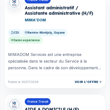
Assistant administratif /
Assistante administrative (H/F)
MIMA'DOM
CDI
Remire-Montjoly, Guyane
Selon expérience
MIMADOM Services est une entreprise
spécialisée dans le secteur du Service à la
personne. Dans le cadre de son développement,
nous recherchons un(e) Assistant(e)
Administratif(...
VOIR L'OFFRE
Publie le 30/07/2026
Offres en Guyane
France Travail
AIDE A DOMICILE (H/F)