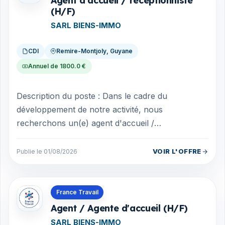
Agent d'accueil / réceptionniste
(H/F)
SARL BIENS-IMMO
CDI
Remire-Montjoly, Guyane
Annuel de 1800.0 €
Description du poste : Dans le cadre du
développement de notre activité, nous
recherchons un(e) agent d'accueil /
réceptionniste dynamique, souriant(e) et
organisé(e) afin d'...
VOIR L'OFFRE
Publie le 01/08/2026
Offres en Guyane
France Travail
Agent / Agente d'accueil (H/F)
SARL BIENS-IMMO