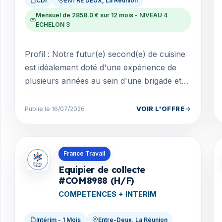
CDI
ENTRE DEUX, La Réunion
Mensuel de 2858.0 € sur 12 mois - NIVEAU 4
ECHELON 3
Profil : Notre futur(e) second(e) de cuisine
est idéalement doté d'une expérience de
plusieurs années au sein d'une brigade et
connait parfaitement tous les métiers de la
cuisin...
VOIR L'OFFRE
Publie le 16/07/2026
Offres en La Réunion
France Travail
Equipier de collecte
#COM8988 (H/F)
COMPETENCES + INTERIM
Intérim - 1 Mois
Entre-Deux, La Réunion