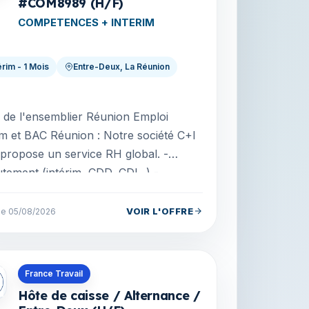
#COM8989 (H/F)
COMPETENCES + INTERIM
érim - 1 Mois
Entre-Deux, La Réunion
le de l'ensemblier Réunion Emploi
im et BAC Réunion : Notre société C+I
propose un service RH global. -
tement (intérim, CDD, CDI...) -
nance (contrat app...
VOIR L'OFFRE
 le 05/08/2026
s en La Réunion
France Travail
Hôte de caisse / Alternance /