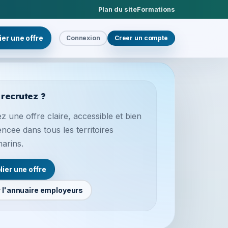
Plan du site
Formations
ier une offre
Connexion
Creer un compte
 recrutez ?
z une offre claire, accessible et bien
encee dans tous les territoires
marins.
lier une offre
r l'annuaire employeurs