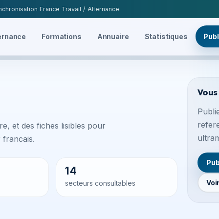
chronisation France Travail / Alternance.
ernance
Formations
Annuaire
Statistiques
Publ
Vous
Publie
refer
e, et des fiches lisibles pour
ultra
francais.
Pub
14
Voi
secteurs consultables