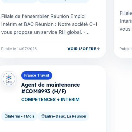
Filia
Filiale de l'ensemblier Réunion Emploi
Intér
Intérim et BAC Réunion : Notre société C+I
vous 
vous propose un service RH global. -
Recru
Recrutement (intérim, CDD, CDI...) -
Alter
Alternance (contrat app...
VOIR L'OFFRE
Publie le 14/07/2026
Publie
Offres en La Réunion
France Travail
Agent de maintenance
#COM8993 (H/F)
COMPETENCES + INTERIM
Intérim - 1 Mois
Entre-Deux, La Réunion