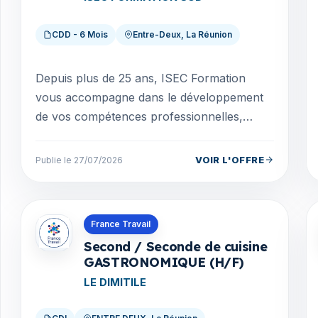
CDD - 6 Mois
Entre-Deux, La Réunion
Depuis plus de 25 ans, ISEC Formation
vous accompagne dans le développement
de vos compétences professionnelles,
votre projet d'Alternance et vous
accompagne vers l'emploi. A l'...
VOIR L'OFFRE
Publie le 27/07/2026
Offres en La Réunion
France Travail
Second / Seconde de cuisine
GASTRONOMIQUE (H/F)
LE DIMITILE