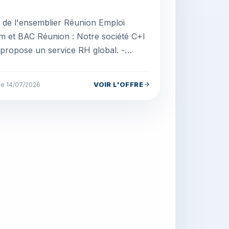
le de l'ensemblier Réunion Emploi
im et BAC Réunion : Notre société C+I
propose un service RH global. -
tement (intérim, CDD, CDI...) -
nance (contrat app...
VOIR L'OFFRE
 le 14/07/2026