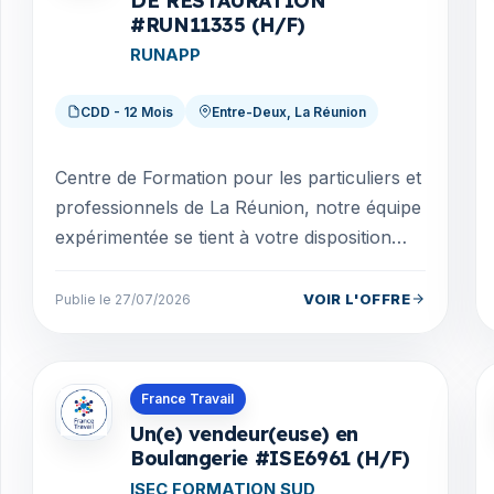
DE RESTAURATION
#RUN11335 (H/F)
RUNAPP
CDD - 12 Mois
Entre-Deux, La Réunion
Centre de Formation pour les particuliers et
professionnels de La Réunion, notre équipe
expérimentée se tient à votre disposition
afin de mettre en place le parcours de
formatio...
VOIR L'OFFRE
Publie le 27/07/2026
Offres en La Réunion
France Travail
Un(e) vendeur(euse) en
Boulangerie #ISE6961 (H/F)
ISEC FORMATION SUD