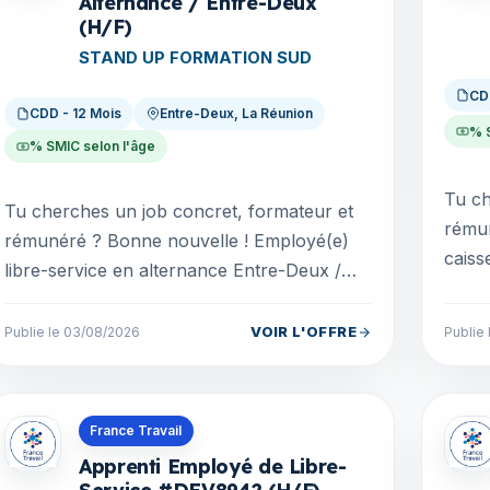
Alternance / Entre-Deux
(H/F)
STAND UP FORMATION SUD
CD
CDD - 12 Mois
Entre-Deux, La Réunion
% 
% SMIC selon l'âge
Tu ch
Tu cherches un job concret, formateur et
rémunér
rémunéré ? Bonne nouvelle ! Employé(e)
caiss
libre-service en alternance Entre-Deux /
pourvoir
Poste à pourvoir immédiatement ! Le
UP F
groupe STAND UP FO...
VOIR L'OFFRE
Publie le 03/08/2026
Publie
Offres en La Réunion
Offre
France Travail
Apprenti Employé de Libre-