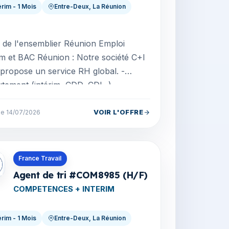
érim - 1 Mois
Entre-Deux, La Réunion
le de l'ensemblier Réunion Emploi
im et BAC Réunion : Notre société C+I
propose un service RH global. -
tement (intérim, CDD, CDI...) -
nance (contrat app...
VOIR L'OFFRE
 le 14/07/2026
s en La Réunion
France Travail
Agent de tri #COM8985 (H/F)
COMPETENCES + INTERIM
érim - 1 Mois
Entre-Deux, La Réunion