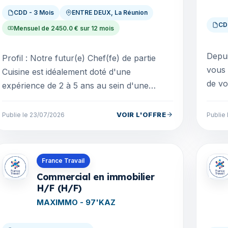
CDD - 3 Mois
ENTRE DEUX, La Réunion
CD
Mensuel de 2450.0 € sur 12 mois
Depui
Profil : Notre futur(e) Chef(fe) de partie
vous
Cuisine est idéalement doté d'une
de vo
expérience de 2 à 5 ans au sein d'une
votre
brigade et connait parfaitement les
accom
techniques culinaires de l...
VOIR L'OFFRE
Publie le 23/07/2026
Publie 
Offres en La Réunion
Offre
France Travail
Commercial en immobilier
H/F (H/F)
MAXIMMO - 97'KAZ