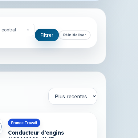
 contrat
Filtrer
Réinitialiser
Trier par
s en La Réunion
France Travail
Conducteur d'engins