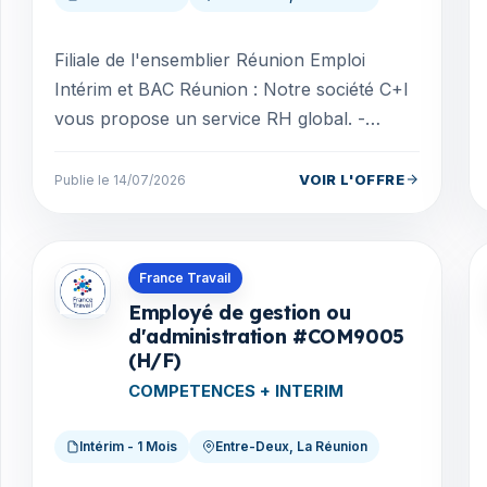
Filiale de l'ensemblier Réunion Emploi
Intérim et BAC Réunion : Notre société C+I
vous propose un service RH global. -
Recrutement (intérim, CDD, CDI...) -
Alternance (contrat app...
VOIR L'OFFRE
Publie le 14/07/2026
Offres en La Réunion
France Travail
Employé de gestion ou
d'administration #COM9005
(H/F)
COMPETENCES + INTERIM
Intérim - 1 Mois
Entre-Deux, La Réunion