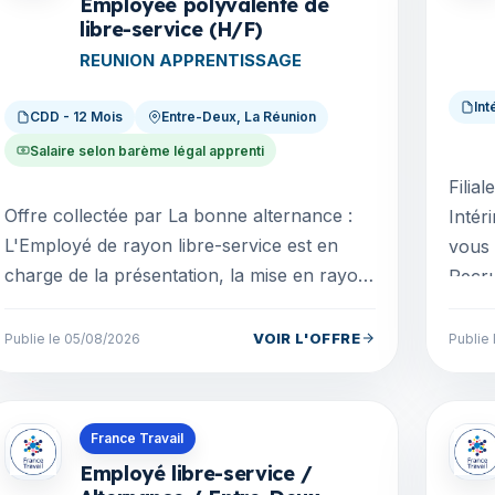
Employée polyvalente de
libre-service (H/F)
REUNION APPRENTISSAGE
Int
CDD - 12 Mois
Entre-Deux, La Réunion
Salaire selon barème légal apprenti
Filia
Offre collectée par La bonne alternance :
Intér
L'Employé de rayon libre-service est en
vous 
charge de la présentation, la mise en rayon
Recru
des produits et la gestion de l'espace de
Alter
vente dan...
VOIR L'OFFRE
Publie le 05/08/2026
Publie
Offres en La Réunion
Offre
France Travail
Employé libre-service /