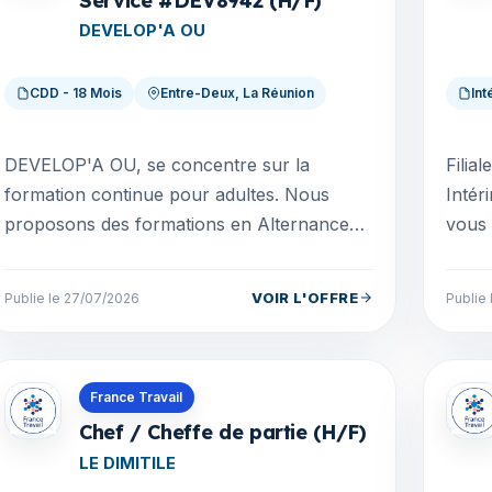
Service #DEV8942 (H/F)
DEVELOP'A OU
CDD - 18 Mois
Entre-Deux, La Réunion
Int
DEVELOP'A OU, se concentre sur la
Filia
formation continue pour adultes. Nous
Intér
proposons des formations en Alternance
vous 
variant d'une durée de 1 à 2 ans et des
Recru
Formations continues varia...
Alter
VOIR L'OFFRE
Publie le 27/07/2026
Publie
Offres en La Réunion
Offre
France Travail
Chef / Cheffe de partie (H/F)
LE DIMITILE