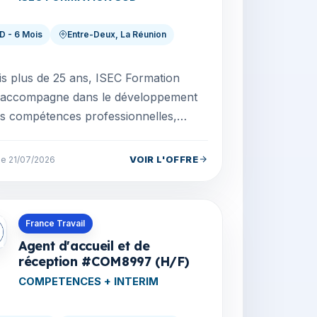
D - 6 Mois
Entre-Deux, La Réunion
s plus de 25 ans, ISEC Formation
 accompagne dans le développement
s compétences professionnelles,
 projet d'Alternance et vous
pagne vers l'emploi. A l'...
VOIR L'OFFRE
le 21/07/2026
s en La Réunion
France Travail
Agent d'accueil et de
réception #COM8997 (H/F)
COMPETENCES + INTERIM