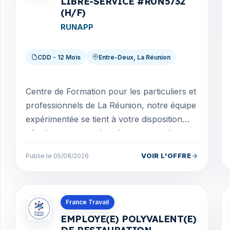
LIBRE-SERVICE #RUN5732
(H/F)
RUNAPP
CDD - 12 Mois
Entre-Deux, La Réunion
Centre de Formation pour les particuliers et
professionnels de La Réunion, notre équipe
expérimentée se tient à votre disposition
afin de mettre en place le parcours de
formatio...
VOIR L'OFFRE
Publie le 05/08/2026
Offres en La Réunion
France Travail
EMPLOYE(E) POLYVALENT(E)