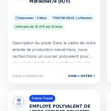
Maraîcher/e (H/F)
Saisonnier - 2 Mois
ENTRE DEUX, La Réunion
Horaire de 12.31 € sur 12 mois
Description du poste Dans le cadre de notre
activité de production maraîchère, nous
recherchons un ouvrier polyvalent pour
assurer la récolte de nos cultures de mini
concombres...
VOIR L'OFFRE
Publie le 06/08/2026
Offres en La Réunion
France Travail
EMPLOYE POLYVALENT DE