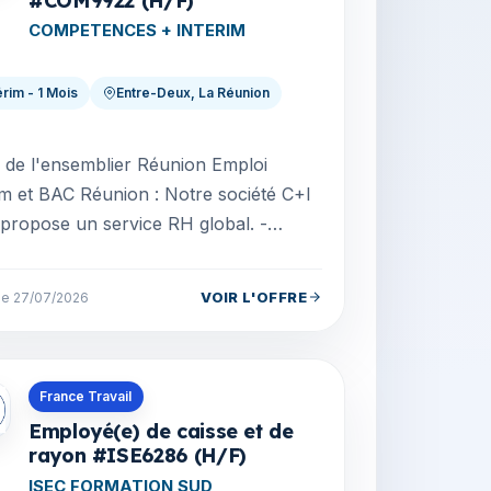
#COM9922 (H/F)
COMPETENCES + INTERIM
érim - 1 Mois
Entre-Deux, La Réunion
le de l'ensemblier Réunion Emploi
im et BAC Réunion : Notre société C+I
propose un service RH global. -
tement (intérim, CDD, CDI...) -
nance (contrat app...
VOIR L'OFFRE
 le 27/07/2026
s en La Réunion
France Travail
Employé(e) de caisse et de
rayon #ISE6286 (H/F)
ISEC FORMATION SUD