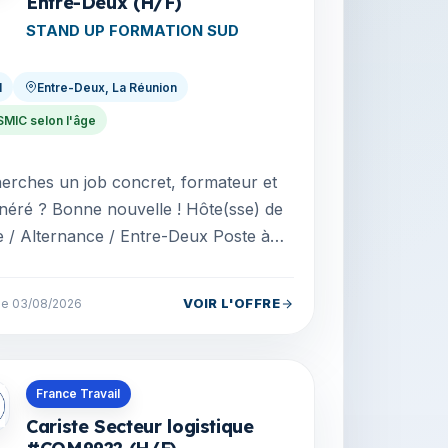
Entre-Deux (H/F)
STAND UP FORMATION SUD
I
Entre-Deux, La Réunion
SMIC selon l'âge
erches un job concret, formateur et
é ? Bonne nouvelle ! Hôte(sse) de
e / Alternance / Entre-Deux Poste à
 immédiatement Le groupe STAND
ORMATI...
VOIR L'OFFRE
 le 03/08/2026
s en La Réunion
France Travail
Cariste Secteur logistique