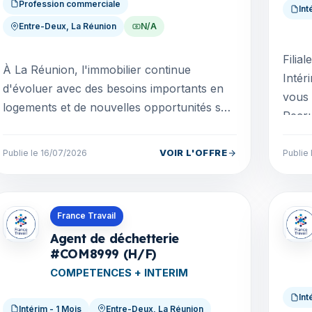
Profession commerciale
Int
Entre-Deux, La Réunion
N/A
Filia
À La Réunion, l'immobilier continue
Intér
d'évoluer avec des besoins importants en
vous 
logements et de nouvelles opportunités sur
Recru
le terrain. Nous recherchons aujourd'hui
Alter
des profils mot...
VOIR L'OFFRE
Publie le 16/07/2026
Publie
Offres en La Réunion
Offre
France Travail
Agent de déchetterie
#COM8999 (H/F)
COMPETENCES + INTERIM
Int
Intérim - 1 Mois
Entre-Deux, La Réunion