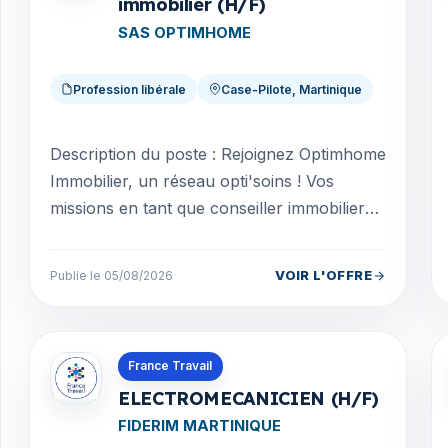
immobilier (H/F)
SAS OPTIMHOME
Profession libérale
Case-Pilote, Martinique
Description du poste : Rejoignez Optimhome
Immobilier, un réseau opti'soins ! Vos
missions en tant que conseiller immobilier
Développer votre portefeuille en
recherchant des b...
VOIR L'OFFRE
Publie le 05/08/2026
Offres en Martinique
France Travail
ELECTROMECANICIEN (H/F)
FIDERIM MARTINIQUE