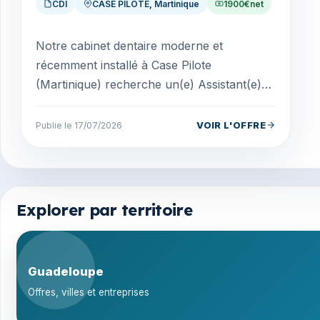
CDI
CASE PILOTE, Martinique
1900€net
Notre cabinet dentaire moderne et
récemment installé à Case Pilote
(Martinique) recherche un(e) Assistant(e)
Dentaire Qualifié(e) pour renforcer son
équipe. Nous recrutons : 1...
VOIR L'OFFRE
Publie le 17/07/2026
Explorer par territoire
Guadeloupe
Offres, villes et entreprises