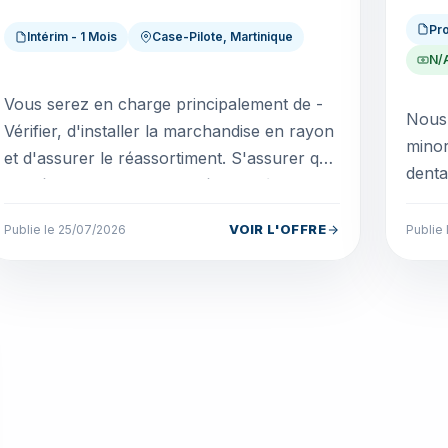
Pro
Intérim - 1 Mois
Case-Pilote, Martinique
N/
Vous serez en charge principalement de -
Nous 
Vérifier, d'installer la marchandise en rayon
minor
et d'assurer le réassortiment. S'assurer que
denta
la présentation du rayon réponde à
Une s
l'attent...
techn.
VOIR L'OFFRE
Publie le 25/07/2026
Publie