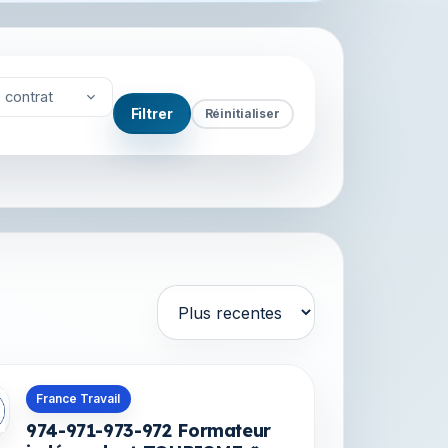
 contrat
Filtrer
Réinitialiser
Trier par
s en Martinique
France Travail
974-971-973-972 Formateur