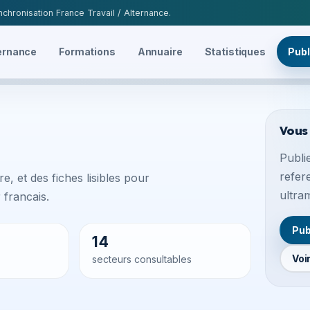
chronisation France Travail / Alternance.
ernance
Formations
Annuaire
Statistiques
Publ
Vous
Publie
refer
e, et des fiches lisibles pour
ultra
francais.
Pub
14
Voi
secteurs consultables