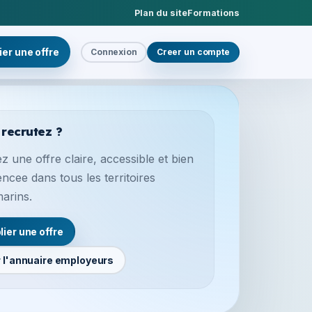
Plan du site
Formations
ier une offre
Connexion
Creer un compte
 recrutez ?
z une offre claire, accessible et bien
encee dans tous les territoires
marins.
lier une offre
r l'annuaire employeurs