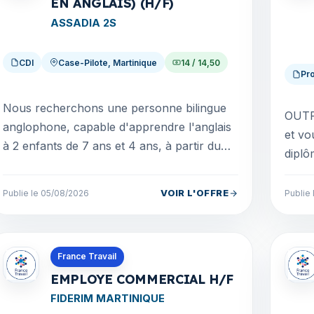
EN ANGLAIS) (H/F)
ASSADIA 2S
CDI
Case-Pilote, Martinique
14 / 14,50
Pro
Nous recherchons une personne bilingue
OUTR
anglophone, capable d'apprendre l'anglais
et vo
à 2 enfants de 7 ans et 4 ans, à partir du
diplô
mois de septembre et sur toute l'année
du to
scolaire 2026-...
comme
VOIR L'OFFRE
Publie le 05/08/2026
Publie
Offres en Martinique
Offre
France Travail
EMPLOYE COMMERCIAL H/F
FIDERIM MARTINIQUE