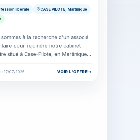
fession libérale
CASE PILOTE, Martinique
A
sommes à la recherche d'un associé
itaire pour rejoindre notre cabinet
ire situé à Case-Pilote, en Martinique. -
tructure neuve, équipée des dernières
..
VOIR L'OFFRE
 le 17/07/2026