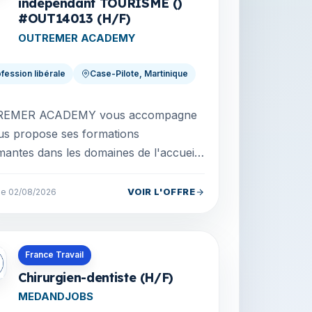
indépendant TOURISME ()
#OUT14013 (H/F)
OUTREMER ACADEMY
fession libérale
Case-Pilote, Martinique
EMER ACADEMY vous accompagne
us propose ses formations
mantes dans les domaines de l'accueil,
urisme, du management et du
rce. Ces formations (ou titres...
VOIR L'OFFRE
 le 02/08/2026
s en Martinique
France Travail
Chirurgien-dentiste (H/F)
MEDANDJOBS