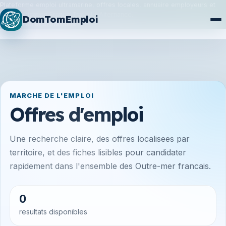
Plateforme emploi ultramarine, offres locales, annuaire employeurs et
synchronisation France Travail / Alternance.
DomTomEmploi
Plan du site
Formations
MARCHE DE L'EMPLOI
Offres d'emploi
Une recherche claire, des offres localisees par
territoire, et des fiches lisibles pour candidater
rapidement dans l'ensemble des Outre-mer francais.
0
resultats disponibles