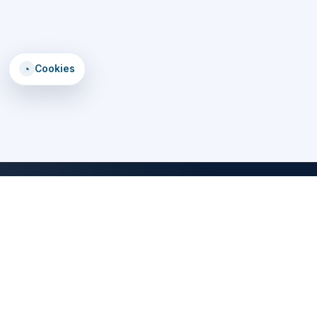
◔
Cookies
DomTomEmploi
Une plateforme claire, rapide et securisee pour trouver des offres,
explorer un annuaire d'employeurs, consulter des formations et lire
les statistiques emploi des territoires d'outre-mer.