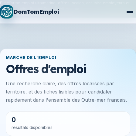
Plateforme emploi ultramarine, offres locales, annuaire employeurs et
synchronisation France Travail / Alternance.
DomTomEmploi
Plan du site
Formations
MARCHE DE L'EMPLOI
Offres d'emploi
Une recherche claire, des offres localisees par
territoire, et des fiches lisibles pour candidater
rapidement dans l'ensemble des Outre-mer francais.
0
resultats disponibles