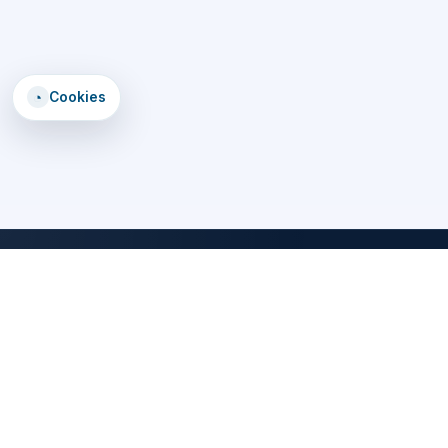
◔
Cookies
DomTomEmploi
Une plateforme claire, rapide et securisee pour trouver des offres,
explorer un annuaire d'employeurs, consulter des formations et lire
les statistiques emploi des territoires d'outre-mer.