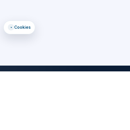
◔
Cookies
DomTomEmploi
Une plateforme claire, rapide et securisee pour trouver des offres,
explorer un annuaire d'employeurs, consulter des formations et lire
les statistiques emploi des territoires d'outre-mer.