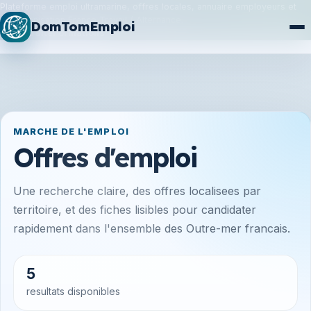
Plateforme emploi ultramarine, offres locales, annuaire employeurs et
synchronisation France Travail / Alternance.
DomTomEmploi
Plan du site
Formations
MARCHE DE L'EMPLOI
Offres d'emploi
Une recherche claire, des offres localisees par
territoire, et des fiches lisibles pour candidater
rapidement dans l'ensemble des Outre-mer francais.
5
resultats disponibles