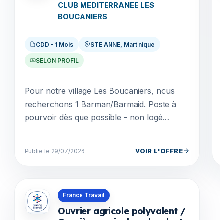
CLUB MEDITERRANEE LES
BOUCANIERS
CDD - 1 Mois
STE ANNE, Martinique
SELON PROFIL
Pour notre village Les Boucaniers, nous
recherchons 1 Barman/Barmaid. Poste à
pourvoir dès que possible - non logé
Missions : - Accueillir, conseiller et servir les
clients en...
VOIR L'OFFRE
Publie le 29/07/2026
Offres en Martinique
France Travail
Ouvrier agricole polyvalent /