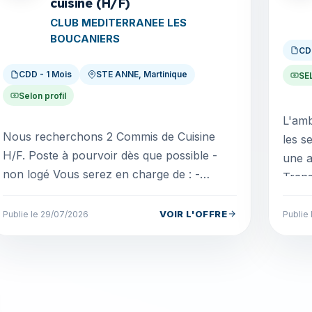
cuisine (H/F)
CLUB MEDITERRANEE LES
BOUCANIERS
CD
CDD - 1 Mois
STE ANNE, Martinique
SE
Selon profil
L'amb
Nous recherchons 2 Commis de Cuisine
les s
H/F. Poste à pourvoir dès que possible -
une a
non logé Vous serez en charge de : -
Trans
Participer à la manutention des
établ
marchandises - Réaliser les p...
VOIR L'OFFRE
Publie le 29/07/2026
Publie 