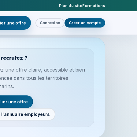
Plan du site
Formations
ier une offre
Connexion
Creer un compte
 recrutez ?
z une offre claire, accessible et bien
encee dans tous les territoires
marins.
lier une offre
r l'annuaire employeurs