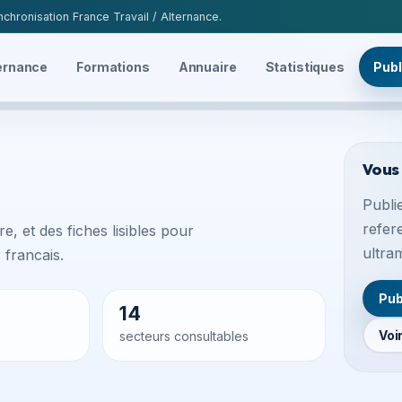
chronisation France Travail / Alternance.
ernance
Formations
Annuaire
Statistiques
Publ
Vous
Publie
refer
e, et des fiches lisibles pour
ultra
francais.
Pub
14
Voi
secteurs consultables