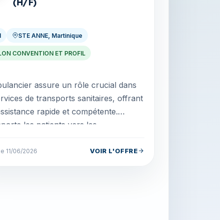
(H/F)
I
STE ANNE, Martinique
LON CONVENTION ET PROFIL
ulancier assure un rôle crucial dans
ervices de transports sanitaires, offrant
ssistance rapide et compétente.
porte les patients vers les
issements de...
VOIR L'OFFRE
le 11/06/2026