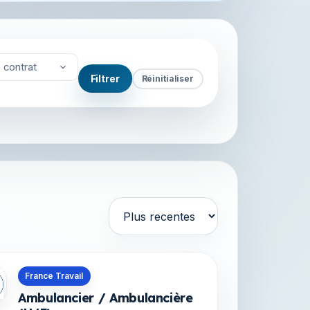
 contrat
Filtrer
Réinitialiser
Trier par
s en Martinique
France Travail
Ambulancier / Ambulancière