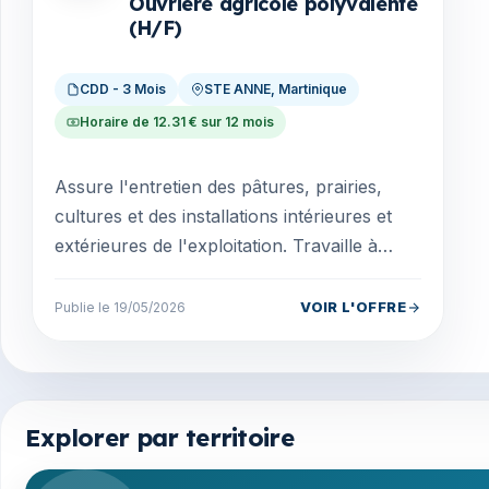
Ouvrière agricole polyvalente
(H/F)
CDD - 3 Mois
STE ANNE, Martinique
Horaire de 12.31 € sur 12 mois
Assure l'entretien des pâtures, prairies,
cultures et des installations intérieures et
extérieures de l'exploitation. Travaille à
proximité des animaux et peut être amené à
les...
VOIR L'OFFRE
Publie le 19/05/2026
Explorer par territoire