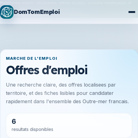
Plateforme emploi ultramarine, offres locales, annuaire employeurs et
synchronisation France Travail / Alternance.
DomTomEmploi
Plan du site
Formations
MARCHE DE L'EMPLOI
Offres d'emploi
Une recherche claire, des offres localisees par
territoire, et des fiches lisibles pour candidater
rapidement dans l'ensemble des Outre-mer francais.
6
resultats disponibles