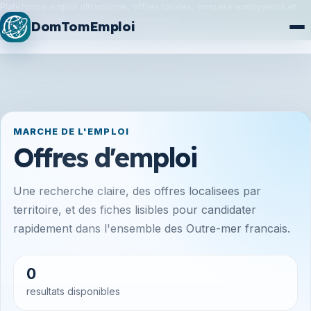
Plateforme emploi ultramarine, offres locales, annuaire employeurs et
synchronisation France Travail / Alternance.
DomTomEmploi
Plan du site
Formations
MARCHE DE L'EMPLOI
Offres d'emploi
Une recherche claire, des offres localisees par
territoire, et des fiches lisibles pour candidater
rapidement dans l'ensemble des Outre-mer francais.
0
resultats disponibles