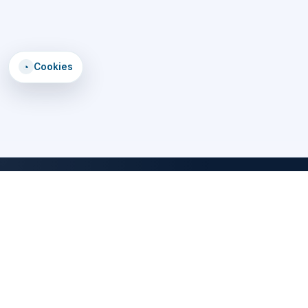
◔
Cookies
DomTomEmploi
Une plateforme claire, rapide et securisee pour trouver des offres,
explorer un annuaire d'employeurs, consulter des formations et lire
les statistiques emploi des territoires d'outre-mer.