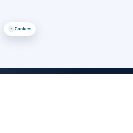
◔
Cookies
DomTomEmploi
Une plateforme claire, rapide et securisee pour trouver des offres,
explorer un annuaire d'employeurs, consulter des formations et lire
les statistiques emploi des territoires d'outre-mer.