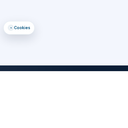
◔
Cookies
DomTomEmploi
Une plateforme claire, rapide et securisee pour trouver des offres,
explorer un annuaire d'employeurs, consulter des formations et lire
les statistiques emploi des territoires d'outre-mer.