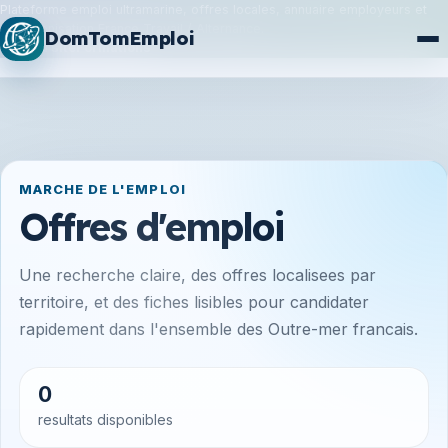
Plateforme emploi ultramarine, offres locales, annuaire employeurs et
synchronisation France Travail / Alternance.
DomTomEmploi
Plan du site
Formations
MARCHE DE L'EMPLOI
Offres d'emploi
Une recherche claire, des offres localisees par
territoire, et des fiches lisibles pour candidater
rapidement dans l'ensemble des Outre-mer francais.
0
resultats disponibles