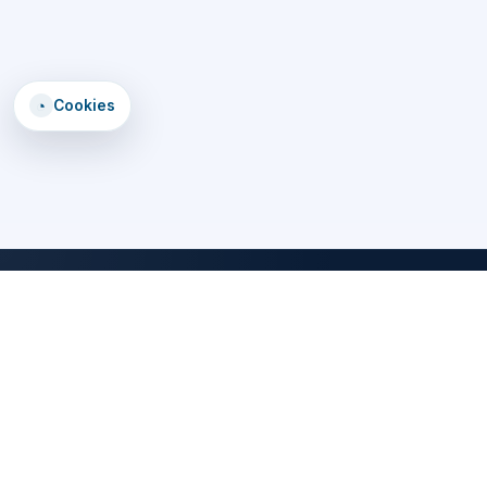
◔
Cookies
DomTomEmploi
Une plateforme claire, rapide et securisee pour trouver des offres,
explorer un annuaire d'employeurs, consulter des formations et lire
les statistiques emploi des territoires d'outre-mer.