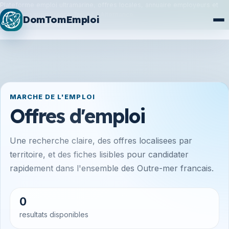
Plateforme emploi ultramarine, offres locales, annuaire employeurs et
synchronisation France Travail / Alternance.
DomTomEmploi
Plan du site
Formations
MARCHE DE L'EMPLOI
Offres d'emploi
Une recherche claire, des offres localisees par
territoire, et des fiches lisibles pour candidater
rapidement dans l'ensemble des Outre-mer francais.
0
resultats disponibles