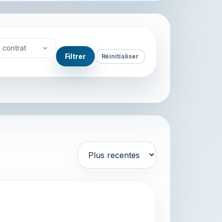
 contrat
Filtrer
Réinitialiser
Trier par