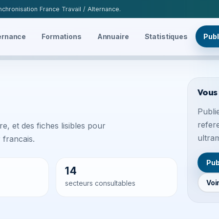
chronisation France Travail / Alternance.
ernance
Formations
Annuaire
Statistiques
Publ
Vous
Publie
refer
e, et des fiches lisibles pour
ultra
francais.
Pub
14
Voi
secteurs consultables