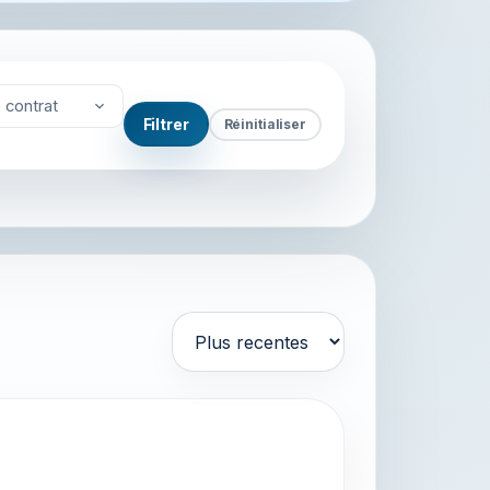
 contrat
Filtrer
Réinitialiser
Trier par