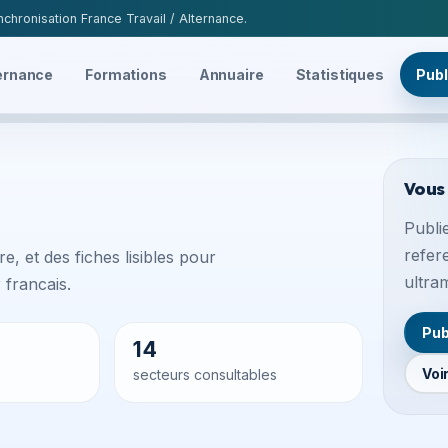
chronisation France Travail / Alternance.
ernance
Formations
Annuaire
Statistiques
Publ
Vous
Publie
refer
e, et des fiches lisibles pour
ultra
francais.
Pub
14
Voi
secteurs consultables