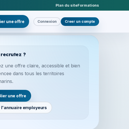
Plan du site
Formations
ier une offre
Connexion
Creer un compte
 recrutez ?
z une offre claire, accessible et bien
encee dans tous les territoires
marins.
lier une offre
r l'annuaire employeurs