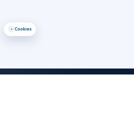
◔
Cookies
DomTomEmploi
Une plateforme claire, rapide et securisee pour trouver des offres,
explorer un annuaire d'employeurs, consulter des formations et lire
les statistiques emploi des territoires d'outre-mer.