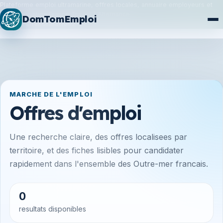
Plateforme emploi ultramarine, offres locales, annuaire employeurs et
synchronisation France Travail / Alternance.
DomTomEmploi
Plan du site
Formations
MARCHE DE L'EMPLOI
Offres d'emploi
Une recherche claire, des offres localisees par
territoire, et des fiches lisibles pour candidater
rapidement dans l'ensemble des Outre-mer francais.
0
resultats disponibles