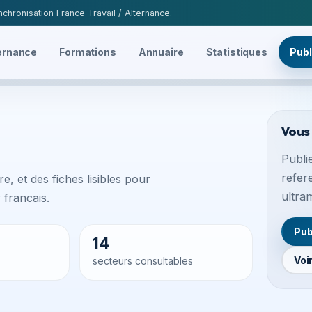
chronisation France Travail / Alternance.
ernance
Formations
Annuaire
Statistiques
Publ
Vous
Publie
refer
e, et des fiches lisibles pour
ultra
francais.
Pub
14
Voi
secteurs consultables