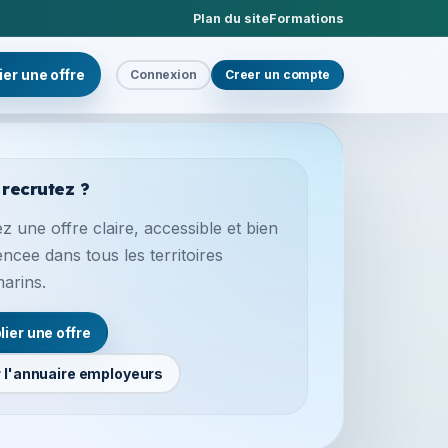
Plan du site
Formations
ier une offre
Connexion
Creer un compte
 recrutez ?
z une offre claire, accessible et bien
encee dans tous les territoires
marins.
lier une offre
r l'annuaire employeurs