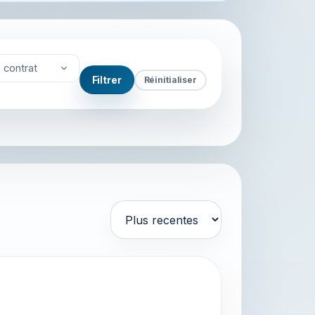
 contrat
Filtrer
Réinitialiser
Trier par