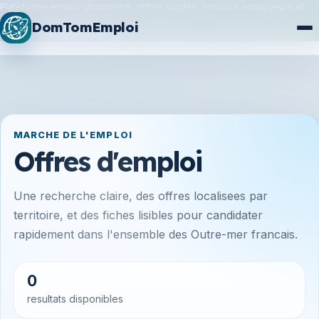
Plateforme emploi ultramarine, offres locales, annuaire employeurs et
synchronisation France Travail / Alternance.
DomTomEmploi
Plan du site
Formations
MARCHE DE L'EMPLOI
Offres d'emploi
Une recherche claire, des offres localisees par
territoire, et des fiches lisibles pour candidater
rapidement dans l'ensemble des Outre-mer francais.
0
resultats disponibles