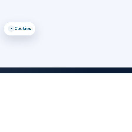
◔
Cookies
DomTomEmploi
Une plateforme claire, rapide et securisee pour trouver des offres,
explorer un annuaire d'employeurs, consulter des formations et lire
les statistiques emploi des territoires d'outre-mer.