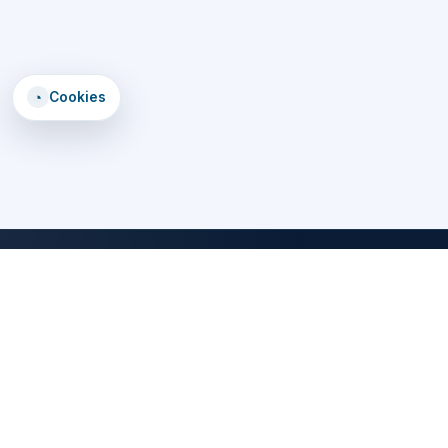
◔
Cookies
DomTomEmploi
Une plateforme claire, rapide et securisee pour trouver des offres,
explorer un annuaire d'employeurs, consulter des formations et lire
les statistiques emploi des territoires d'outre-mer.