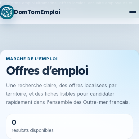
Plateforme emploi ultramarine, offres locales, annuaire employeurs et
synchronisation France Travail / Alternance.
DomTomEmploi
Plan du site
Formations
MARCHE DE L'EMPLOI
Offres d'emploi
Une recherche claire, des offres localisees par
territoire, et des fiches lisibles pour candidater
rapidement dans l'ensemble des Outre-mer francais.
0
resultats disponibles