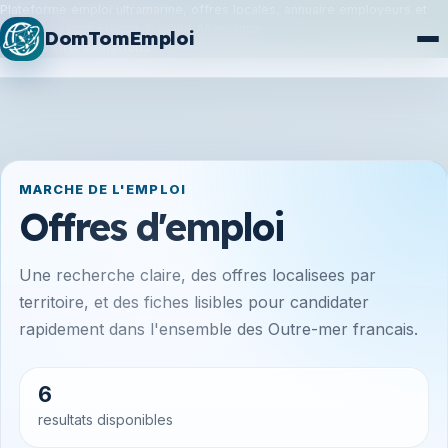
Plateforme emploi ultramarine, offres locales, annuaire employeurs et
synchronisation France Travail / Alternance.
DomTomEmploi
Plan du site
Formations
MARCHE DE L'EMPLOI
Offres d'emploi
Une recherche claire, des offres localisees par
territoire, et des fiches lisibles pour candidater
rapidement dans l'ensemble des Outre-mer francais.
6
resultats disponibles