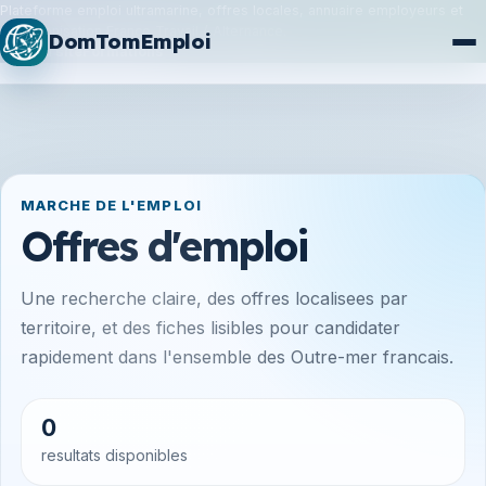
Plateforme emploi ultramarine, offres locales, annuaire employeurs et
synchronisation France Travail / Alternance.
DomTomEmploi
Plan du site
Formations
MARCHE DE L'EMPLOI
Offres d'emploi
Une recherche claire, des offres localisees par
territoire, et des fiches lisibles pour candidater
rapidement dans l'ensemble des Outre-mer francais.
0
resultats disponibles