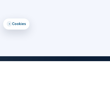
◔
Cookies
DomTomEmploi
Une plateforme claire, rapide et securisee pour trouver des offres,
explorer un annuaire d'employeurs, consulter des formations et lire
les statistiques emploi des territoires d'outre-mer.