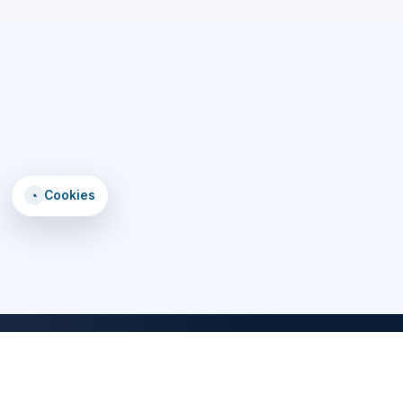
◔
Cookies
DomTomEmploi