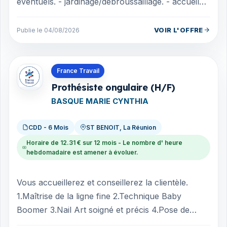
éventuels. - jardinage/débroussaillage. - accueil
des clients le week-end (arr...
VOIR L'OFFRE
Publie le 04/08/2026
Offres en La Réunion
France Travail
Prothésiste ongulaire (H/F)
BASQUE MARIE CYNTHIA
CDD - 6 Mois
ST BENOIT, La Réunion
Horaire de 12.31 € sur 12 mois - Le nombre d' heure
hebdomadaire est amener à évoluer.
Vous accueillerez et conseillerez la clientèle.
1.Maîtrise de la ligne fine 2.Technique Baby
Boomer 3.Nail Art soigné et précis 4.Pose de
chablon et Popit 5.Semi-permanent impec...