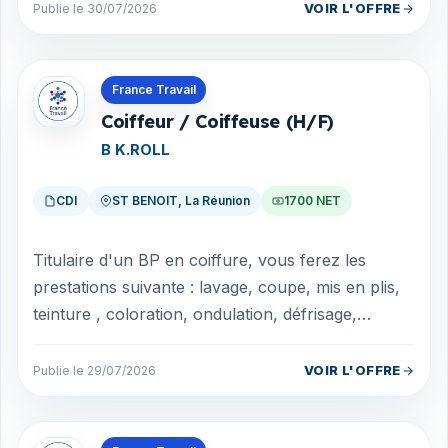
VOIR L'OFFRE
Publie le 30/07/2026
Offres en La Réunion
France Travail
Coiffeur / Coiffeuse (H/F)
B K.ROLL
CDI
ST BENOIT, La Réunion
1700 NET
Titulaire d'un BP en coiffure, vous ferez les
prestations suivante : lavage, coupe, mis en plis,
teinture , coloration, ondulation, défrisage,
permanentes , traitement du cuir c...
VOIR L'OFFRE
Publie le 29/07/2026