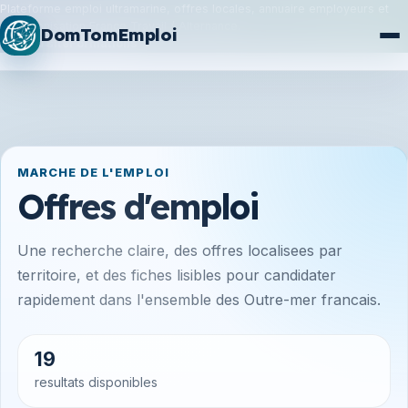
Plateforme emploi ultramarine, offres locales, annuaire employeurs et
synchronisation France Travail / Alternance.
DomTomEmploi
Plan du site
Formations
MARCHE DE L'EMPLOI
Offres d'emploi
Une recherche claire, des offres localisees par
territoire, et des fiches lisibles pour candidater
rapidement dans l'ensemble des Outre-mer francais.
19
resultats disponibles