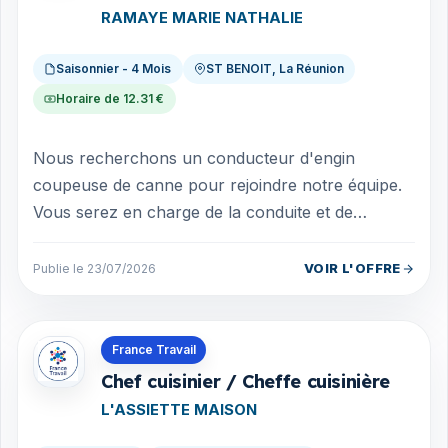
RAMAYE MARIE NATHALIE
Saisonnier - 4 Mois
ST BENOIT, La Réunion
Horaire de 12.31 €
Nous recherchons un conducteur d'engin
coupeuse de canne pour rejoindre notre équipe.
Vous serez en charge de la conduite et de
l'entretien de l'engin coupeuse de canne. Vos
mis...
VOIR L'OFFRE
Publie le 23/07/2026
Offres en La Réunion
France Travail
Chef cuisinier / Cheffe cuisinière
L'ASSIETTE MAISON