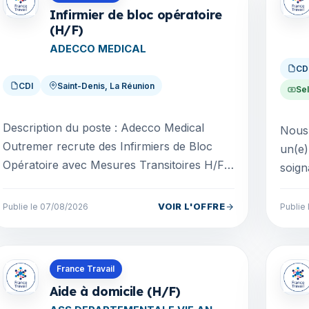
Infirmier de bloc opératoire
(H/F)
ADECCO MEDICAL
CD
CDI
Saint-Denis, La Réunion
Sel
Description du poste : Adecco Medical
Nous 
Outremer recrute des Infirmiers de Bloc
un(e) aid
Opératoire avec Mesures Transitoires H/F à
soign
La Réunion ! Type de contrat : CDI Secteur:
les missio
blocs plu...
- Réa.
VOIR L'OFFRE
Publie le 07/08/2026
Publie
Offres en Guadeloupe
Offre
France Travail
Aide à domicile (H/F)