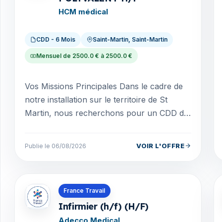
HCM médical
CDD - 6 Mois
Saint-Martin, Saint-Martin
Mensuel de 2500.0 € à 2500.0 €
Vos Missions Principales Dans le cadre de
notre installation sur le territoire de St
Martin, nous recherchons pour un CDD de
6 mois un Technico-commercial polyvalent
H/F pour no...
VOIR L'OFFRE
Publie le 06/08/2026
Offres en Mayotte
France Travail
Infirmier (h/f) (H/F)
Adecco Medical