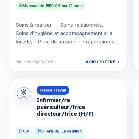
Mensuel de 1550.0 € sur 12 mois
Soins à réaliser : - Soins relationnels, -
Soins d'hygiène et accompagnement à la
toilette, - Prise de tension, - Préparation et
administration des traitements
médicamenteux...
VOIR L'OFFRE
Publie le 05/08/2026
Offres en La Réunion
France Travail
Infirmier/re
puériculteur/trice
directeur/trice (H/F)
CDI
ST ANDRE, La Réunion