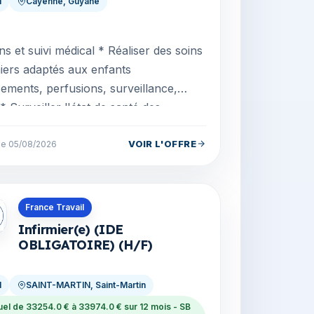
I
Cayenne, Guyane
t suivi médical * Réaliser des soins
miers adaptés aux enfants
ements, perfusions, surveillance,
au-nés, des...
VOIR L'OFFRE
 le 05/08/2026
s en Saint-Martin
France Travail
Infirmier(e) (IDE
OBLIGATOIRE) (H/F)
I
SAINT-MARTIN, Saint-Martin
el de 33254.0 € à 33974.0 € sur 12 mois - SB