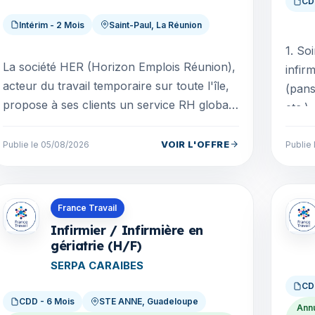
CD
Intérim - 2 Mois
Saint-Paul, La Réunion
1. Soins e
La société HER (Horizon Emplois Réunion),
infir
acteur du travail temporaire sur toute l'île,
(pans
propose à ses clients un service RH global.
etc.). * Surveiller l'état de santé des
Notre Entreprise de Travail Temporaire a
nouve
été...
VOIR L'OFFRE
Publie le 05/08/2026
Publie
Offres en Guadeloupe
Offre
France Travail
Infirmier / Infirmière en
gériatrie (H/F)
SERPA CARAIBES
CD
CDD - 6 Mois
STE ANNE, Guadeloupe
Annu