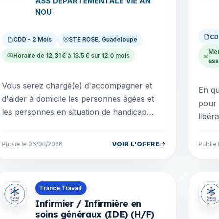
ASS DEPARTEMENTALE VIE AN
NOU
CD
CDD - 2 Mois
STE ROSE, Guadeloupe
Men
Horaire de 12.31 € à 13.5 € sur 12.0 mois
ass
Vous serez chargé(e) d'accompagner et
En qu
d'aider à domicile les personnes âgées et
pour 
les personnes en situation de handicap
libér
dans : - Les actes essentiels de la vie
taxis
quotidienne, - Les...
o...
VOIR L'OFFRE
Publie le 06/08/2026
Publie
Offres en La Réunion
Offre
France Travail
Infirmier / Infirmière en
soins généraux (IDE) (H/F)