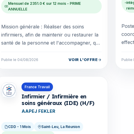
intè
Mensuel de 2351.0 € sur 12 mois - PRIME
rému
ANNUELLE
Poste
Mission générale : Réaliser des soins
coor
infirmiers, afin de maintenir ou restaurer la
effec
santé de la personne et l'accompagner, qui
CEGID
concourent à la prévention, au dépistage,
des I
au trait...
VOIR L'OFFRE
Publie le 04/08/2026
Publie
Offres en La Réunion
France Travail
Infirmier / Infirmière en
soins généraux (IDE) (H/F)
AAPEJ FEKLER
CDD - 1 Mois
Saint-Leu, La Réunion