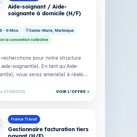
Aide-soignant / Aide-
soignante à domicile (H/F)
D - 6 Mois
Sainte-Marie, Martinique
on la convention collective
recherchons pour notre structure
e-soignant(e). En tant qu'Aide-
ant(e), vous serez amené(e) à réaliser
ns suivantes : Descriptif du poste :
..
VOIR L'OFFRE
 le 07/08/2026
s en La Réunion
France Travail
Gestionnaire facturation tiers
payant (H/F)