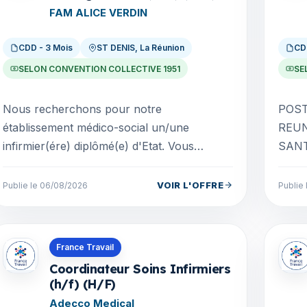
FAM ALICE VERDIN
CDD - 3 Mois
ST DENIS, La Réunion
CD
SELON CONVENTION COLLECTIVE 1951
SE
Nous recherchons pour notre
POST
établissement médico-social un/une
REUNI
infirmier(ére) diplômé(e) d'Etat. Vous
SANTE
exercez conformément aux dispositions
struct
réglementaires en application des dis...
traçab
VOIR L'OFFRE
Publie le 06/08/2026
Publie
Offres en Nouvelle-Caledonie
Offre
France Travail
Coordinateur Soins Infirmiers
(h/f) (H/F)
Adecco Medical