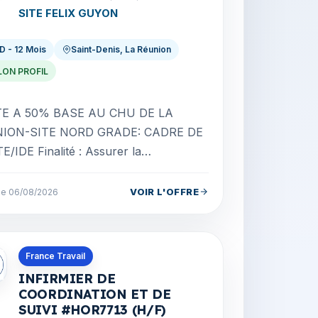
SITE FELIX GUYON
D - 12 Mois
Saint-Denis, La Réunion
LON PROFIL
E A 50% BASE AU CHU DE LA
ON-SITE NORD GRADE: CADRE DE
/IDE Finalité : Assurer la
uration, le suivi, la qualité et la
ilité des activités de la CTA-97...
VOIR L'OFFRE
 le 06/08/2026
s en La Réunion
France Travail
INFIRMIER DE
COORDINATION ET DE
SUIVI #HOR7713 (H/F)