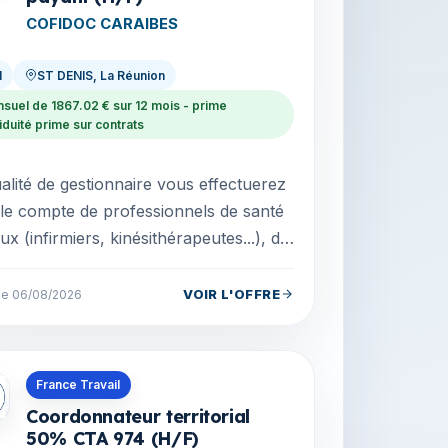
COFIDOC CARAIBES
I
ST DENIS, La Réunion
suel de 1867.02 € sur 12 mois - prime
iduité prime sur contrats
alité de gestionnaire vous effectuerez
le compte de professionnels de santé
aux (infirmiers, kinésithérapeutes...), de
 conventionnés transports sanitaires
VOIR L'OFFRE
 le 06/08/2026
s en La Réunion
France Travail
Coordonnateur territorial
50% CTA 974 (H/F)