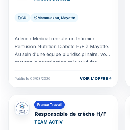
CDI
Mamoudzou, Mayotte
Adecco Medical recrute un Infirmier
Perfusion Nutrition Diabète H/F à Mayotte.
Au sein d'une équipe pluridisciplinaire, vous
assurez la coordination et le suivi des
patients pri...
VOIR L'OFFRE
Publie le 06/08/2026
Offres en Guyane
France Travail
Responsable de crêche H/F
TEAM ACTIV