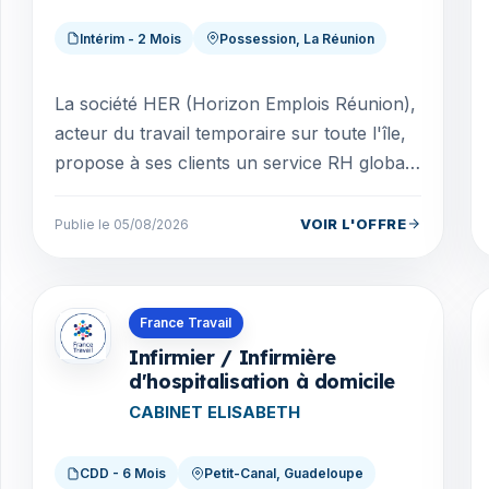
Intérim - 2 Mois
Possession, La Réunion
La société HER (Horizon Emplois Réunion),
acteur du travail temporaire sur toute l'île,
propose à ses clients un service RH global.
Notre Entreprise de Travail Temporaire a
été...
VOIR L'OFFRE
Publie le 05/08/2026
Offres en Guadeloupe
France Travail
Infirmier / Infirmière
d'hospitalisation à domicile
CABINET ELISABETH
CDD - 6 Mois
Petit-Canal, Guadeloupe