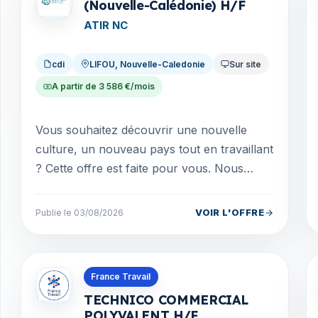
(Nouvelle-Calédonie) H/F
ATIR NC
cdi
LIFOU, Nouvelle-Caledonie
Sur site
A partir de 3 586 €/mois
Vous souhaitez découvrir une nouvelle
culture, un nouveau pays tout en travaillant
? Cette offre est faite pour vous. Nous
recherchons un(e) infirmier(e) Diplômé(e)
d'Etat po...
VOIR L'OFFRE
Publie le 03/08/2026
Offres en Saint-Martin
France Travail
TECHNICO COMMERCIAL
POLYVALENT H/F