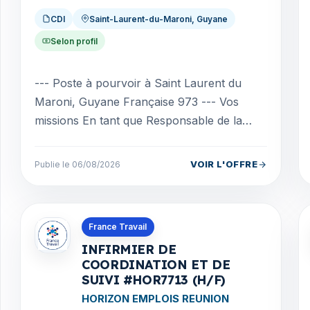
CDI
Saint-Laurent-du-Maroni, Guyane
Selon profil
--- Poste à pourvoir à Saint Laurent du
Maroni, Guyane Française 973 --- Vos
missions En tant que Responsable de la
structure, vous agissez en véritable pilote
du projet pédagog...
VOIR L'OFFRE
Publie le 06/08/2026
Offres en La Réunion
France Travail
INFIRMIER DE
COORDINATION ET DE
SUIVI #HOR7713 (H/F)
HORIZON EMPLOIS REUNION