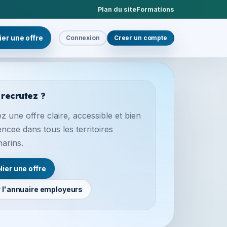
Plan du site
Formations
ier une offre
Connexion
Creer un compte
 recrutez ?
z une offre claire, accessible et bien
encee dans tous les territoires
marins.
lier une offre
r l'annuaire employeurs