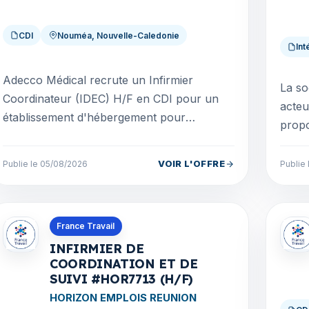
CDI
Nouméa, Nouvelle-Caledonie
Int
Adecco Médical recrute un Infirmier
La so
Coordinateur (IDEC) H/F en CDI pour un
acteu
établissement d'hébergement pour
propo
personnes âgées dépendantes situé en
Notre
Nouvelle-Calédonie.Rattaché(e) à...
été...
VOIR L'OFFRE
Publie le 05/08/2026
Publie
Offres en La Réunion
Offre
France Travail
INFIRMIER DE
COORDINATION ET DE
SUIVI #HOR7713 (H/F)
HORIZON EMPLOIS REUNION