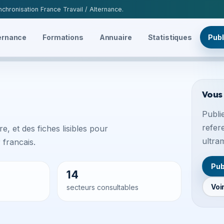
chronisation France Travail / Alternance.
ernance
Formations
Annuaire
Statistiques
Publ
Vous
Publie
refer
e, et des fiches lisibles pour
ultra
francais.
Pub
14
Voi
secteurs consultables