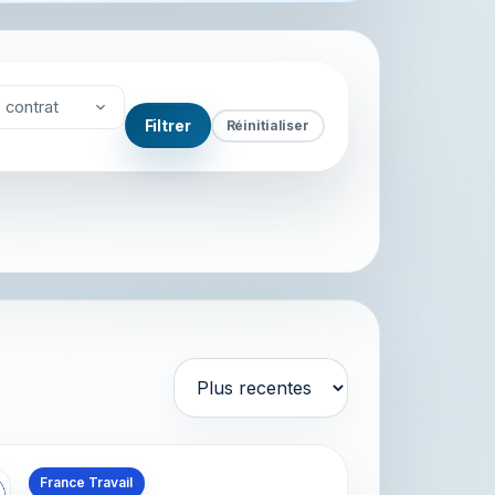
 contrat
Filtrer
Réinitialiser
Trier par
s en Martinique
France Travail