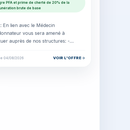
gre PFA et prime de cherté de 20% de la
nération brute de base
: En lien avec le Médecin
donnateur vous sera amené à
tuer auprès de nos structures: -
D Réaliser des actes de dépistages
ST, grossesses Réaliser les soi...
VOIR L'OFFRE
 le 04/08/2026