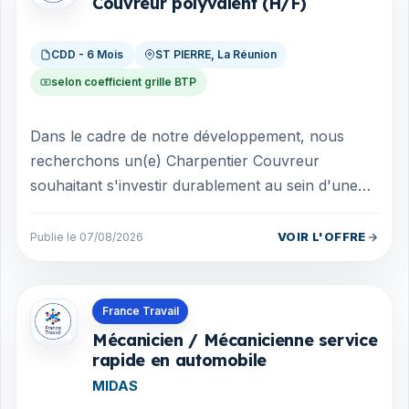
Couvreur polyvalent (H/F)
CDD - 6 Mois
ST PIERRE, La Réunion
selon coefficient grille BTP
Dans le cadre de notre développement, nous
recherchons un(e) Charpentier Couvreur
souhaitant s'investir durablement au sein d'une
entreprise dynamique et en pleine croissance. V...
VOIR L'OFFRE
Publie le 07/08/2026
Offres en La Réunion
France Travail
Mécanicien / Mécanicienne service
rapide en automobile
MIDAS