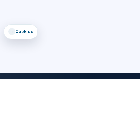
◔
Cookies
DomTomEmploi
Une plateforme claire, rapide et securisee pour trouver des offres,
explorer un annuaire d'employeurs, consulter des formations et lire
les statistiques emploi des territoires d'outre-mer.